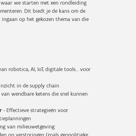
f, waar we starten met een rondleiding
ementeren. Dit biedt je de kans om de
er ingaan op het gekozen thema van die
van robotica, AI, IoT, digitale tools… voor
inzicht in de supply chain
van wendbare ketens die snel kunnen
er
- Effectieve strategieën voor
tieplanningen
ing van milieuwetgeving
en op verstoringen (zoals geopolitieke