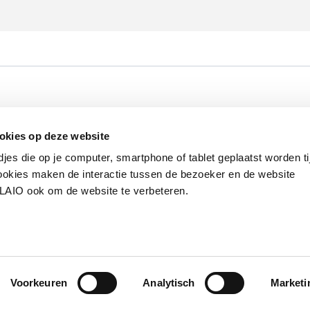
Werken bij VLAIO
Studies
VLAIO-app
V
okies op deze website
Communicatieverplichtingen & logo's
Klacht
djes die op je computer, smartphone of tablet geplaatst worden ti
okies maken de interactie tussen de bezoeker en de website
VLAIO ook om de website te verbeteren.
van de Vlaamse overheid
S
Voorkeuren
Analytisch
Marketi