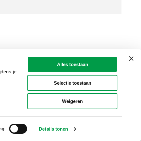
LAIO AWARDS
Contact
Alles toestaan
en, meldingen & fraudebestrijding
jdens je
Selectie toestaan
Weigeren
ng
Details tonen