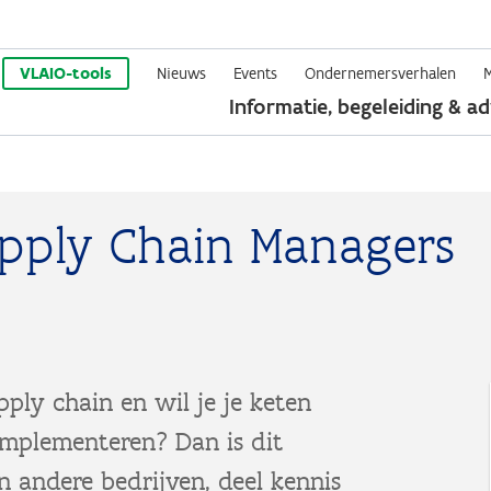
Overslaan
en
VLAIO-tools
Nieuws
Events
Ondernemersverhalen
Informatie, begeleiding & ad
naar
de
inhoud
gaan
pply Chain Managers
ply chain en wil je je keten
implementeren? Dan is dit
n andere bedrijven, deel kennis