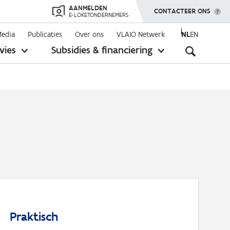
AANMELDEN
TOON MENU
CONTACTEER ONS
E-LOKETONDERNEMERS
Media
Publicaties
Over ons
VLAIO Netwerk
NL
EN
Seconda
vies
Subsidies & financiering
toon
toon
submenu
submenu
navigati
Praktisch