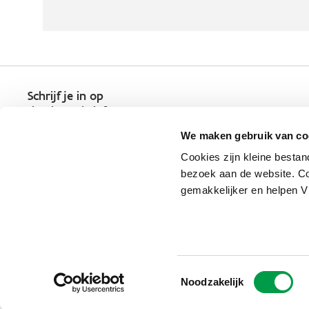
Schrijf je in op
de nieuwsbrief
Kies welk nieuws je wil
We maken gebruik van co
ontvangen in je mailbox
Cookies zijn kleine bestan
Schrijf je nu in
bezoek aan de website. Co
gemakkelijker en helpen 
Vlaio.be is een officiële website 
uitgegeven door
VLAIO
Toestemmingsselectie
PRIVACYBELEID
Noodzakelijk
TOEGANKELIJKHEID
COOKIE