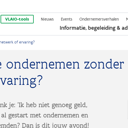
Overslaan
en
VLAIO-tools
Nieuws
Events
Ondernemersverhalen
Informatie, begeleiding & ad
naar
de
netwerk of ervaring?
inhoud
gaan
Hoe ondernemen zonder
rvaring?
k je: 'Ik heb niet genoeg geld,
je al gestart met ondernemen en
temden? Dan is dit jouw avond!