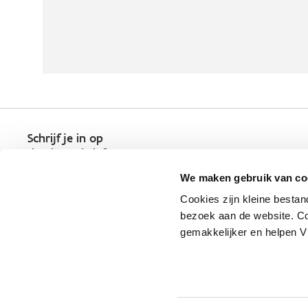
Schrijf je in op
de nieuwsbrief
Kies welk nieuws je wil
We maken gebruik van co
ontvangen in je mailbox
Cookies zijn kleine bestan
Schrijf je nu in
bezoek aan de website. Co
gemakkelijker en helpen 
Vlaio.be is een officiële website 
uitgegeven door
VLAIO