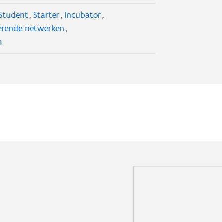
Student
Starter
Incubator
erende netwerken
n