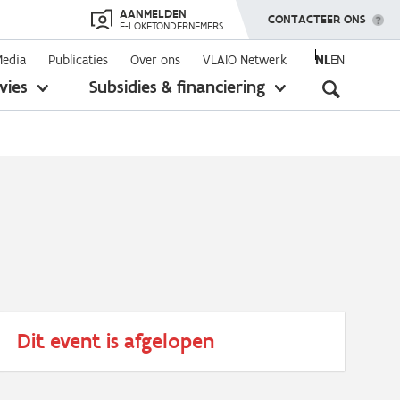
AANMELDEN
TOON MENU
CONTACTEER ONS
E-LOKETONDERNEMERS
Media
Publicaties
Over ons
VLAIO Netwerk
NL
EN
Seconda
vies
Subsidies & financiering
toon
toon
submenu
submenu
navigati
Dit event is afgelopen