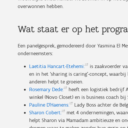
overwonnen hebben.
Wat staat er op het prog
Een panelgesprek, gemodereerd door Yasmina El Me
onderneemsters:
Laetitia
Hancart-Etehemi:
is zaakvoerder van
en in het ‘sharing is caring’-concept, waarbij
anderen helpt te groeien.
Rosemary
Dede:
heeft een logistiek bedrijf
winkel (Novo Closet) en is business coach bij 
Pauline
D'Haenens:
Lady Boss achter de Belg
Sharon
Cobert:
met 4 ondernemingen, waaron
helpt Sharon via Mamadam ambitieuze en on