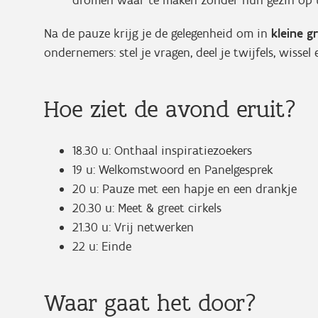
dromen waar te maken zonder hun gezin op t
Na de pauze krijg je de gelegenheid om in
kleine g
ondernemers: stel je vragen, deel je twijfels, wissel 
Hoe ziet de avond eruit?
18.30 u: Onthaal inspiratiezoekers
19 u: Welkomstwoord en Panelgesprek
20 u: Pauze met een hapje en een drankje
20.30 u: Meet & greet cirkels
21.30 u: Vrij netwerken
22 u: Einde
Waar gaat het door?