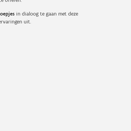
e offeren.
roepjes
in dialoog te gaan met deze
ervaringen uit.