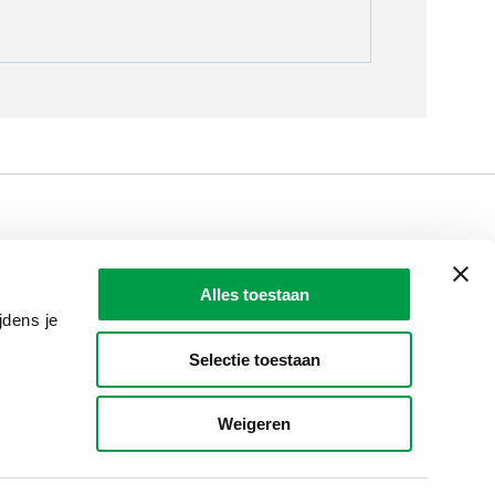
LAIO AWARDS
Contact
Alles toestaan
en, meldingen & fraudebestrijding
jdens je
Selectie toestaan
Weigeren