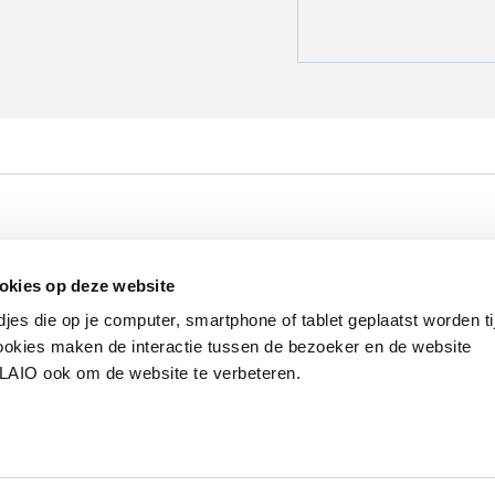
Werken bij VLAIO
Studies
VLAIO-app
V
okies op deze website
Communicatieverplichtingen & logo's
Klacht
djes die op je computer, smartphone of tablet geplaatst worden ti
okies maken de interactie tussen de bezoeker en de website
VLAIO ook om de website te verbeteren.
van de Vlaamse overheid