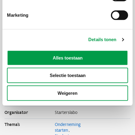
Marketing
Details tonen
Alles toestaan
Selectie toestaan
Weigeren
Uiterste
14 juli 2025
inschrijvingsdatum
Organisator
Starterslabo
Thema's
Onderneming
starten