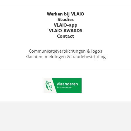
Werken bij VLAIO
Studies
VLAIO-app
VLAIO AWARDS
Contact
Communicatieverplichtingen & logo's
Klachten, meldingen & fraudebestrijding
Vlaio.be is een officiële website van de Vlaamse overheid
uitgegeven door
VLAIO
PRIVACYBELEID
TOEGANKELIJKHEID
COOKIES