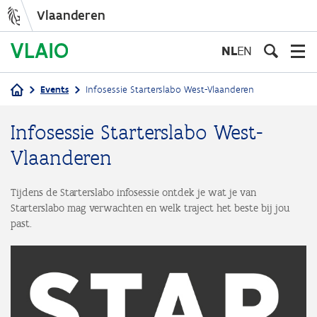
Vlaanderen
Overslaan
en
NL
EN
naar
de
Events
Infosessie Starterslabo West-Vlaanderen
inhoud
Kruimelpad
gaan
Infosessie Starterslabo West-
Vlaanderen
Tijdens de Starterslabo infosessie ontdek je wat je van
Starterslabo mag verwachten en welk traject het beste bij jou
past.