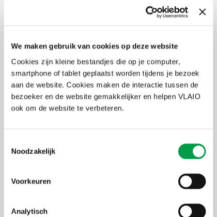
Je komt alles te weten over de begeleidingen en opleidingen via
Starterslabo.
Labo: lang traject van 18 maanden
Start: kort traject van 6 workshops en haalbaarheidsadvies
Jumpstarters : begeleiding tijdens de opstart van je zaak
We maken gebruik van cookies op deze website
Cookies zijn kleine bestandjes die op je computer,
smartphone of tablet geplaatst worden tijdens je bezoek
Waarom starterslabo?
aan de website. Cookies maken de interactie tussen de
bezoeker en de website gemakkelijker en helpen VLAIO
Persoonlijke en ongedwongen aanpak
ook om de website te verbeteren.
Ervaren coaches die met je meedenken
Interactieve workshops in groep
Persoonlijke individuele coaching & advies
Realistische check van je slaagkansen
Toestemmingsselectie
Vrijheid en veiligheid om te experimenteren
Noodzakelijk
Voorkeuren
Accepteer marketing-cookies
om deze inhoud te
bekijken van
https://www.youtube.com/embed/4fUM2vLN16U?autoplay=0&start=0&rel=0
Analytisch