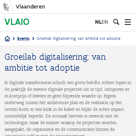
Vlaanderen
Overslaan
en
NL
EN
naar
de
Events
Groeilab digitalisering: van ambitie tot adoptie
inhoud
Kruimelpad
gaan
Groeilab digitalisering: van
ambitie tot adoptie
In digitale transformatie schuilt een grote belofte, echter lopen in
de praktijk de meeste digitale projecten uit in tijd, ontsporen ze
in kostprijs of leveren ze geen blijvende waarde op. Ergens
onderweg tussen het ambitieuze plan en de realisatie op het
terrein komt er een kink in de kabel en blijkt de echte impact
uiteindelijk beperkt. De oorzaak hiervan is meestal niet de
technologie, maar de manier waarop de projecten worden
aangepakt, de organisatie en de communicatie binnen de