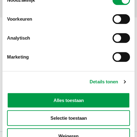
Voorkeuren
Situering
Analytisch
Adres
Provinciehuis Leuven
Provincieplein 1
Marketing
3000
Leuven
Details tonen
Alles toestaan
Selectie toestaan
Weigeren