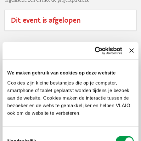
organisatie zelf en met de projectpartners.
Dit event is afgelopen
Uiterste
5 maart 2025
inschrijvingsdatum
Deelnameprijs
€ 650
We maken gebruik van cookies op deze website
Organisator
Verso
Cookies zijn kleine bestandjes die op je computer,
smartphone of tablet geplaatst worden tijdens je bezoek
Thema's
Digitaliseren
Start met
aan de website. Cookies maken de interactie tussen de
digitaliseren
bezoeker en de website gemakkelijker en helpen VLAIO
Strategie
ook om de website te verbeteren.
Bedrijfsstrategie
Initiatief
Groeilabz – boost jouw digitale en
duurzame strategie
Toestemmingsselectie
Noodzakelijk