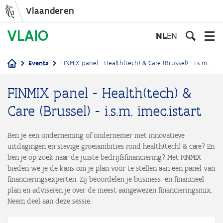
Vlaanderen
Overslaan
en
NL
EN
naar
de
Events
FINMIX panel - Health(tech) & Care (Brussel) - i.s.m. imec.istart
inhoud
Kruimelpad
gaan
FINMIX panel - Health(tech) &
Care (Brussel) - i.s.m. imec.istart
Ben je een onderneming of ondernemer met innovatieve
uitdagingen en stevige groeiambities rond health(tech) & care? En
ben je op zoek naar de juiste bedrijfsfinanciering? Met FINMIX
bieden we je de kans om je plan voor te stellen aan een panel van
financieringsexperten. Zij beoordelen je business- en financieel
plan en adviseren je over de meest aangewezen financieringsmix.
Neem deel aan deze sessie.