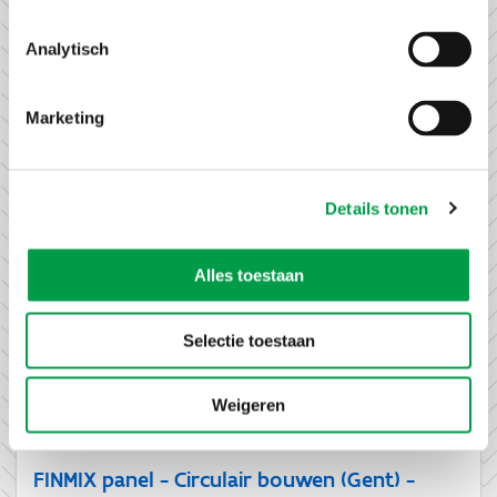
Gent
Analytisch
FINMIX panel - Health(tech) & Care (Brussel) -
Marketing
i.s.m. Voka Health Community
26 februari 2026
Brussel
Details tonen
Alles toestaan
FINMIX 4 Females (Gent) - i.s.m. Vrouwennet
vzw
Selectie toestaan
12 maart 2026
Gent
Weigeren
FINMIX panel - Circulair bouwen (Gent) -