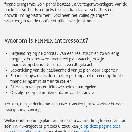
financieringsmix. Zo’n panel bestaat uit vertegenwoordigers van de
banken, overheids- en private risicokapitaalverschaffers en
crowdfundingplatformen. Doorheen het volledige traject
waarborgen we de confidentialiteit van je plannen.
Waarom is FINMIX interessant?
Begeleiding bij de opmaak van een realistisch en zo volledig
mogelijk business- en financieel plan waarbij ook je
financieringsbehoefte in kaart wordt gebracht
Beoordeling van de haalbaarheid van je plan door experten
Financieringsadvies door het expertenpanel om een optimale
financieringsmix samen te stellen
Aftoetsen van potentiële overheidsmaatregelen
Opvolging bij de implementatie van het advies
Kortom, met je deelname aan FINMIX verkort jouw zoektocht naar
bedrijfsfinanciering.
Welke ondernemingsplannen precies in aanmerking komen en hoe
zo'n FINMIX-traject er precies uitziet, kan je
op deze pagina best
even in detail nalezen
, vooraleer je je
aanmeldt
.