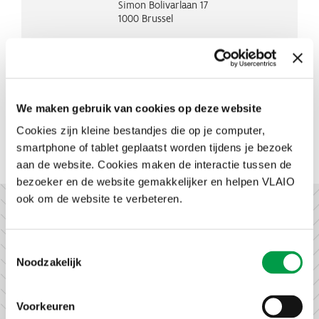
Simon Bolivarlaan 17
1000
Brussel
We maken gebruik van cookies op deze website
Cookies zijn kleine bestandjes die op je computer,
smartphone of tablet geplaatst worden tijdens je bezoek
aan de website. Cookies maken de interactie tussen de
bezoeker en de website gemakkelijker en helpen VLAIO
ook om de website te verbeteren.
Gerelateerde events
Toestemmingsselectie
FINMIX panel - Digitalisering (Gent) - i.s.m.
Noodzakelijk
imec.istart
22 januari 2026
Voorkeuren