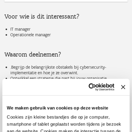
Voor wie is dit interessant?
IT manager
Operationele manager
Waarom deelnemen?
.Begrijp de belangrijkste obstakels bij cybersecurity-
implementatie en hoe je ze overwint.
Ontwikkel een strategie die past bij jouw organisatie.
Leer van praktijkcases en ervaringen van andere bedrijven
Ontvang tips over compliance (GDPR, NIS2, CRA) en
risicobeheer
We maken gebruik van cookies op deze website
Onderwerpen
Cookies zijn kleine bestandjes die op je computer,
smartphone of tablet geplaatst worden tijdens je bezoek
We stemmen het programma graag af op uw noden. Een greep
aan de website. Cookies maken de interactie tussen de