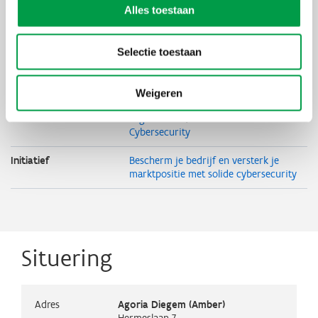
Alles toestaan
Uiterste
24 februari 2026
inschrijvingsdatum
Selectie toestaan
Deelnameprijs
Co-Creative Network
Organisator
Agoria
Weigeren
Thema's
Digitaliseren
Cybersecurity
Initiatief
Bescherm je bedrijf en versterk je
marktpositie met solide cybersecurity
Situering
Adres
Agoria Diegem (Amber)
Hermeslaan 7