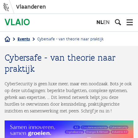
Vlaanderen
Overslaan
en
NL
EN
naar
de
Events
Cybersafe - van theorie naar praktijk
inhoud
Kruimelpad
gaan
Cybersafe - van theorie naar
praktijk
CyberSecurity is geen luxe meer, maar een noodzaak. Bots je ook
op deze uitdagingen: beperkte budgetten, complexe systemen,
gebrek aan expertise, … Dit lerend netwerk helpt jou deze
hurdles te overwinnen door kennisdeling, praktijkgerichte
inzichten en samenwerking met peers. Schrijf je nu in !