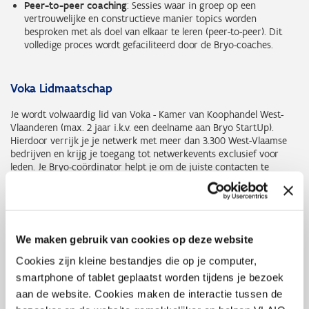
Peer-to-peer coaching
: Sessies waar in groep op een
vertrouwelijke en constructieve manier topics worden
besproken met als doel van elkaar te leren (peer-to-peer). Dit
volledige proces wordt gefaciliteerd door de Bryo-coaches.
Voka Lidmaatschap
Je wordt volwaardig lid van Voka - Kamer van Koophandel West-
Vlaanderen (max. 2 jaar i.k.v. een deelname aan Bryo StartUp).
Hierdoor verrijk je je netwerk met meer dan 3.300 West-Vlaamse
bedrijven en krijg je toegang tot netwerkevents exclusief voor
leden. Je Bryo-coördinator helpt je om de juiste contacten te
leggen.
Programma
We maken gebruik van cookies op deze website
Datum
Uur
Topic
Cookies zijn kleine bestandjes die op je computer,
smartphone of tablet geplaatst worden tijdens je bezoek
16 oktober
12.00 -
Kick-off dag 1
aan de website. Cookies maken de interactie tussen de
2026
18.00 uur