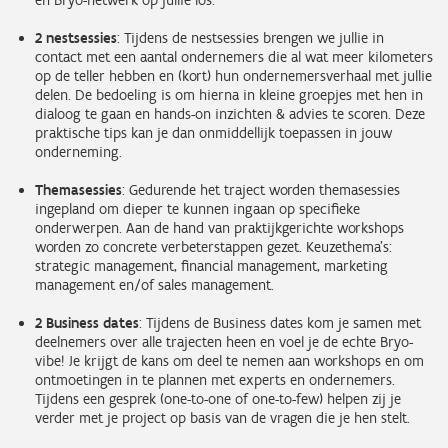
en Bryo-netwerk op jullie los.
2 nestsessies
: Tijdens de nestsessies brengen we jullie in
contact met een aantal ondernemers die al wat meer kilometers
op de teller hebben en (kort) hun ondernemersverhaal met jullie
delen. De bedoeling is om hierna in kleine groepjes met hen in
dialoog te gaan en hands-on inzichten & advies te scoren. Deze
praktische tips kan je dan onmiddellijk toepassen in jouw
onderneming.
Themasessies
: Gedurende het traject worden themasessies
ingepland om dieper te kunnen ingaan op specifieke
onderwerpen. Aan de hand van praktijkgerichte workshops
worden zo concrete verbeterstappen gezet. Keuzethema's:
strategic management, financial management, marketing
management en/of sales management.
2 Business dates
: Tijdens de Business dates kom je samen met
deelnemers over alle trajecten heen en voel je de echte Bryo-
vibe! Je krijgt de kans om deel te nemen aan workshops en om
ontmoetingen in te plannen met experts en ondernemers.
Tijdens een gesprek (one-to-one of one-to-few) helpen zij je
verder met je project op basis van de vragen die je hen stelt.