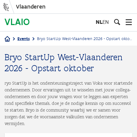
Vlaanderen
Overslaan
en
NL
EN
naar
de
Events
Bryo StartUp West-Vlaanderen 2026 - Opstart oktober
inhoud
Kruimelpad
gaan
Bryo StartUp West-Vlaanderen
2026 - Opstart oktober
ryo StartUp is het ondersteuningstraject van Voka voor startende
ondernemers. Door ervaringen uit te wisselen met jouw collega-
ondernemers en door jouw vragen voor te leggen aan experten
rond specifieke thema’s, doe je de nodige kennis op om succesvol
te starten. Bryo is de community waarbij we er samen voor
zorgen dat we de voornaamste valkuilen van ondernemen
vermijden.