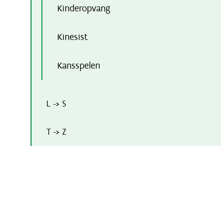
Kinderopvang
Kinesist
Kansspelen
L -> S
T -> Z