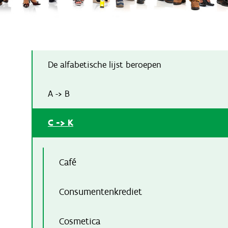
De alfabetische lijst beroepen
A -> B
C -> K
Café
Consumentenkrediet
Cosmetica