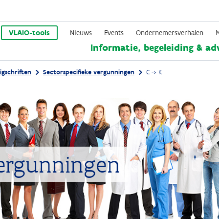
Overslaan
en
VLAIO-tools
Nieuws
Events
Ondernemersverhalen
Informatie, begeleiding & ad
naar
de
gschriften
Sectorspecifieke vergunningen
C -> K
inhoud
gaan
vergunningen