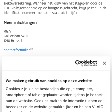
ziekteverzekering. Wanneer het RIZIV van het stageplan door de
FOD Volksgezondheid op de hoogte is gebracht, krijg je een uniek
identificatienummer toe dat bestaat uit 11 cijfers.
Meer inlichtingen
RIZIV
Galileelaan 5/01
1210 Brussel
contactformulier
Audicien
Als audicien moet je beschikken over een diploma van een
opleiding hoger onderwijs, zoals opgesomd in het
Koninklijk Besluit
van 4 juli
2004
. Zo moet het leerprogramma minstens vakken
We maken gebruik van cookies op deze website
bevatten zoals anatomie, taal- en spraakontwikkeling, commercieel
Cookies zijn kleine bestandjes die op je computer,
en fiscaal recht en boekhouding. Het hebben van een RIZIV-
smartphone of tablet geplaatst worden tijdens je bezoek
nummer is noodzakelijk om de verstrekkingen te kunnen
aanrekenen aan de ziekteverzekering. De aanvraag hiervan gebeurt
aan de website. Cookies maken de interactie tussen de
bij het RIZIV. Om het nummer te kunnen krijgen, moet je eerst een
bezoeker en de website gemakkelijker en helpen VLAIO
erkenning als audicien krijgen die het Agentschap Zorg en