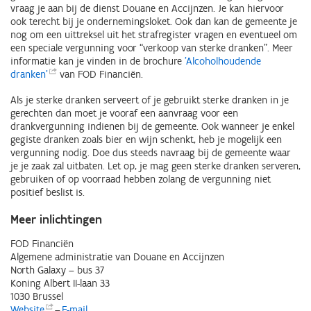
vraag je aan bij de dienst Douane en Accijnzen. Je kan hiervoor
ook terecht bij je ondernemingsloket. Ook dan kan de gemeente je
nog om een uittreksel uit het strafregister vragen en eventueel om
een speciale vergunning voor “verkoop van sterke dranken”. Meer
informatie kan je vinden in de brochure
'Alcoholhoudende
dranken'
van FOD Financiën.
Als je sterke dranken serveert of je gebruikt sterke dranken in je
gerechten dan moet je vooraf een aanvraag voor een
drankvergunning indienen bij de gemeente. Ook wanneer je enkel
gegiste dranken zoals bier en wijn schenkt, heb je mogelijk een
vergunning nodig. Doe dus steeds navraag bij de gemeente waar
je je zaak zal uitbaten. Let op, je mag geen sterke dranken serveren,
gebruiken of op voorraad hebben zolang de vergunning niet
positief beslist is.
Meer inlichtingen
FOD Financiën
Algemene administratie van Douane en Accijnzen
North Galaxy – bus 37
Koning Albert II-laan 33
1030 Brussel
Website
–
E-mail