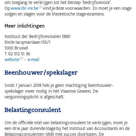
om toegang te verkrijgen tot het beroep ‘bedrijfsrevisor’.
Op
www.ibr-ire.be
vind je deze voorwaarden. Zo moet je een stage
volgen en slagen voor de theoretische stage-examens.
Meer inlichtingen
Instituut der Bedrijfsrevisoren (IBR)
Emile Jacqmainlaan 135/1
1000 Brussel
T 02 512 51 36
website
-
e-mail
Beenhouwer/spekslager
Sinds 1 januari 2018 heb je geen machtiging beenhouwer-
spekslager meer nodig in het Vlaamse Gewest. De
vergunningsplicht is afgeschaft.
Belastingconsulent
Om de officiële titel van belastingconsulent te verkrijgen, moet je
een drie jaar durende stage bij het Instituut van Accountants en de
Belastingconsulenten (IAB) met succes doorlopen. De