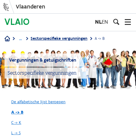
Vlaanderen
Overslaan
en
NL
EN
naar
de
...
Sectorspecifieke vergunningen
A -> B
inhoud
Kruimelpad
gaan
Vergunningen & getuigschriften
Sectorspecifieke vergunningen
De alfabetische lijst beroepen
A -> B
C -> K
L -> S