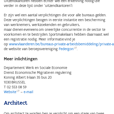
Uitzendkantoren hebben echter wel een erkenning nodig (zie
verder in deze lijst onder ‘uitzendkantoren’).
Er zijn wel een aantal verplichtingen die voor alle bureaus gelden.
Deze verplichtingen beogen in eerste instantie een bescherming
van werknemers, werkzoekenden en gebruikers,
maar dienen eveneens om oneerlijke concurrentie in de sector te
voorkomen en te bestrijden. Sportmakelaars hebben daarnaast wel
een registratie nodig. Meer informatie vind je
op
www.vlaanderen.be/bureaus-private-arbeidsbemiddeling/private-
de website van beroepsvereniging
Federgon
.
Meer inlichtingen
Departement Werk en Sociale Economie
Dienst Economische Migratie en regulering
Koning Albert II-laan 35 bus 20
1030 BRUSSEL
T 02 553 08 59
Website
–
e-mail
Architect
Om architect te worden ben je verplicht om een stage van twee