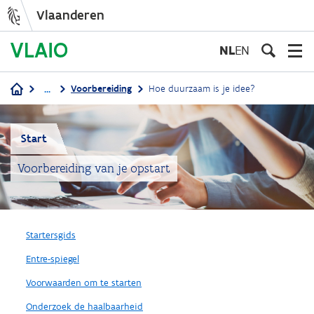
Vlaanderen
Overslaan
en
NL
EN
naar
de
...
Voorbereiding
Hoe duurzaam is je idee?
inhoud
Kruimelpad
gaan
Start
Voorbereiding van je opstart
Startersgids
Entre-spiegel
Voorwaarden om te starten
Onderzoek de haalbaarheid