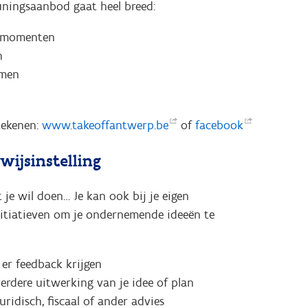
uningsaanbod gaat heel breed:
rkmomenten
n
emen
tekenen:
www.takeoffantwerp.be
of
facebook
wijsinstelling
 je wil doen… Je kan ook bij je eigen
nitiatieven om je ondernemende ideeën te
 er feedback krijgen
erdere uitwerking van je idee of plan
ridisch, fiscaal of ander advies