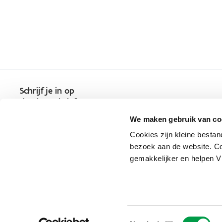
Schrijf je in op
de nieuwsbrief
Kies welk nieuws je wil
We maken gebruik van co
ontvangen in je mailbox
Cookies zijn kleine bestan
Schrijf je nu in
bezoek aan de website. Co
gemakkelijker en helpen 
Vlaio.be is een officiële website 
uitgegeven door
VLAIO
Toestemmingsselectie