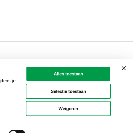
LAIO AWARDS
Contact
Alles toestaan
en, meldingen & fraudebestrijding
jdens je
Selectie toestaan
Weigeren