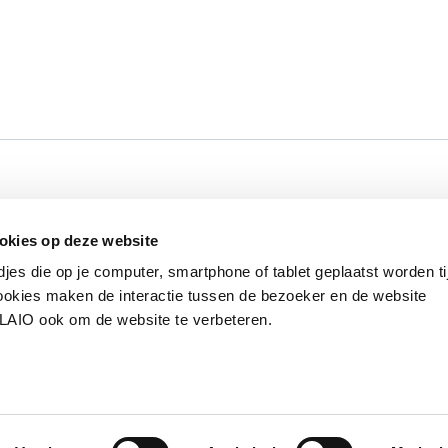
Werken bij VLAIO
Studies
VLAIO-app
V
okies op deze website
Communicatieverplichtingen & logo's
Klacht
djes die op je computer, smartphone of tablet geplaatst worden ti
okies maken de interactie tussen de bezoeker en de website
VLAIO ook om de website te verbeteren.
van de Vlaamse overheid