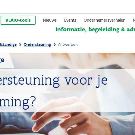
Overslaan
en
VLAIO-tools
Nieuws
Events
Ondernemersverhalen
Informatie, begeleiding & ad
naar
de
fstandige
Ondersteuning
Antwerpen
inhoud
gaan
ge
rsteuning voor je
eming?