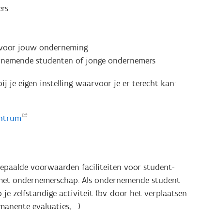
ers
t voor jouw onderneming
ernemende studenten of jonge ondernemers
 je eigen instelling waarvoor je er terecht kan:
ntrum
epaalde voorwaarden faciliteiten voor student-
met ondernemerschap. Als ondernemende student
je zelfstandige activiteit (bv. door het verplaatsen
anente evaluaties, …).