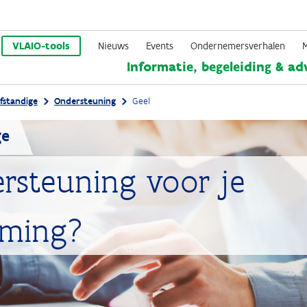
Overslaan
en
VLAIO-tools
Nieuws
Events
Ondernemersverhalen
Informatie, begeleiding & ad
naar
de
fstandige
Ondersteuning
Geel
inhoud
gaan
ge
rsteuning voor je
eming?