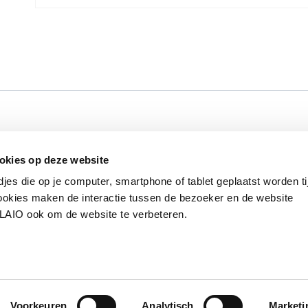
Werken bij VLAIO
Studies
VLAIO-app
V
okies op deze website
Communicatieverplichtingen & logo's
Klacht
djes die op je computer, smartphone of tablet geplaatst worden ti
okies maken de interactie tussen de bezoeker en de website
VLAIO ook om de website te verbeteren.
van de Vlaamse overheid
S
Voorkeuren
Analytisch
Marketi