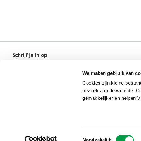
Schrijf je in op
de nieuwsbrief
Kies welk nieuws je wil
We maken gebruik van co
ontvangen in je mailbox
Cookies zijn kleine bestan
Schrijf je nu in
bezoek aan de website. Co
gemakkelijker en helpen 
Vlaio.be is een officiële website 
uitgegeven door
VLAIO
Toestemmingsselectie
PRIVACYBELEID
Noodzakelijk
TOEGANKELIJKHEID
COOKIE