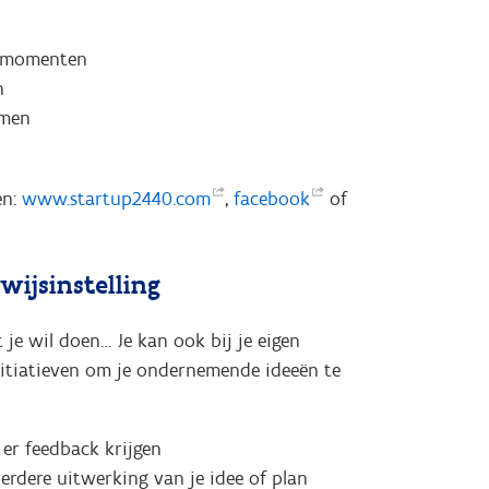
rkmomenten
n
emen
en:
www.startup2440.com
,
facebook
of
wijsinstelling
 je wil doen… Je kan ook bij je eigen
nitiatieven om je ondernemende ideeën te
 er feedback krijgen
erdere uitwerking van je idee of plan