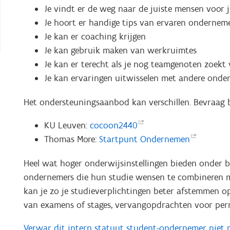
Je vindt er de weg naar de juiste mensen voor ju
Je hoort er handige tips van ervaren ondernem
Je kan er coaching krijgen
Je kan gebruik maken van werkruimtes
Je kan er terecht als je nog teamgenoten zoek
Je kan ervaringen uitwisselen met andere ond
Het ondersteuningsaanbod kan verschillen. Bevraag bij
KU Leuven:
cocoon2440
Thomas More:
Startpunt
Ondernemen
Heel wat hoger onderwijsinstellingen bieden onder b
ondernemers die hun studie wensen te combineren 
kan je zo je studieverplichtingen beter afstemmen op 
van examens of stages, vervangopdrachten voor perm
Verwar dit intern statuut student-ondernemer niet m