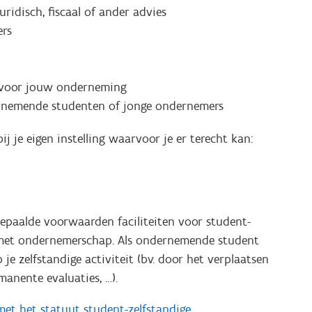
ridisch, fiscaal of ander advies
ers
t voor jouw onderneming
ernemende studenten of jonge ondernemers
 je eigen instelling waarvoor je er terecht kan:
epaalde voorwaarden faciliteiten voor student-
met ondernemerschap. Als ondernemende student
je zelfstandige activiteit (bv. door het verplaatsen
anente evaluaties, …).
et het statuut student-zelfstandige
.