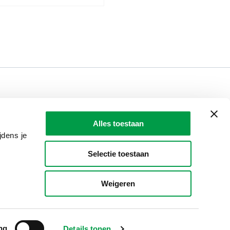
LAIO AWARDS
Contact
Alles toestaan
en, meldingen & fraudebestrijding
jdens je
Selectie toestaan
Weigeren
ng
Details tonen