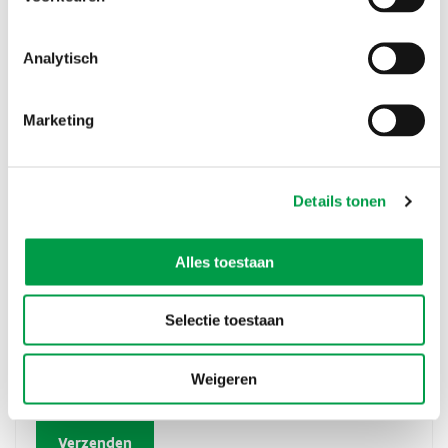
Methode van multiples
Analytisch
Hier voegt men een multiple op basis van een financieel kengetal (
winst, EBIT, EBITDA, netto winst, omzet,…) toe aan het gecorrigeerde
netto actief. Deze methode wordt vooral gebruikt voor de
Marketing
waardering van het handelsfonds bij vrije beroepen of bepaalde
types van handelsactiviteiten.
Voor een verdere uitwerking van de methodes verwijzen we naar
Details tonen
de beschikbare literatuur. Hou vooral voor ogen dat de waardering
van een onderneming geen loutere invuloefening is. Kennis van
zaken, ervaring en inzicht in de bekomen waarderingen zijn van
groot belang om tot een realistische waarde te komen als basis
Alles toestaan
voor verdere onderhandelingen.
Selectie toestaan
Heeft deze informatie je geholpen?
Ja
Weigeren
Nee