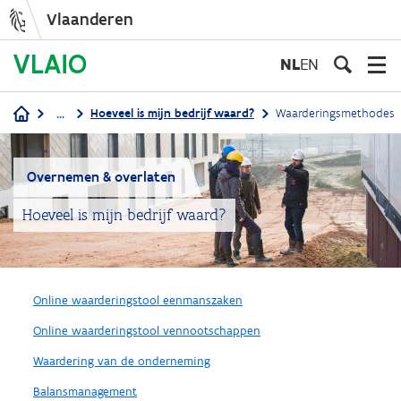
Vlaanderen
Overslaan
en
NL
EN
naar
de
...
Hoeveel is mijn bedrijf waard?
Waarderingsmethodes
inhoud
Kruimelpad
gaan
Overnemen & overlaten
Hoeveel is mijn bedrijf waard?
Online waarderingstool eenmanszaken
Online waarderingstool vennootschappen
Waardering van de onderneming
Balansmanagement