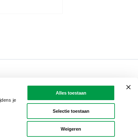
LAIO AWARDS
Contact
Alles toestaan
en, meldingen & fraudebestrijding
jdens je
Selectie toestaan
Weigeren