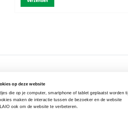
Werken bij VLAIO
Studies
VLAIO-app
V
okies op deze website
Communicatieverplichtingen & logo's
Klacht
djes die op je computer, smartphone of tablet geplaatst worden ti
okies maken de interactie tussen de bezoeker en de website
VLAIO ook om de website te verbeteren.
van de Vlaamse overheid