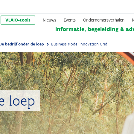
Overslaan
en
VLAIO-tools
Nieuws
Events
Ondernemersverhalen
Informatie, begeleiding & ad
naar
de
Je bedrijf onder de loep
Business Model Innovation Grid
inhoud
gaan
e loep