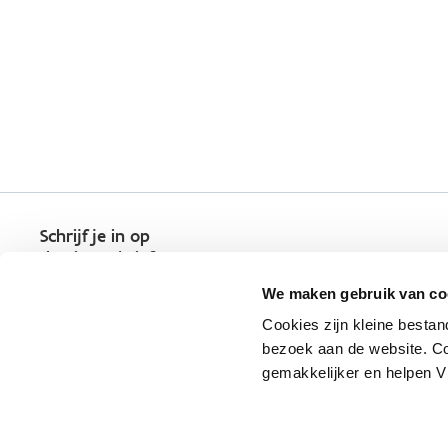
Schrijf je in op
de nieuwsbrief
Kies welk nieuws je wil
We maken gebruik van co
ontvangen in je mailbox
Cookies zijn kleine bestan
Schrijf je nu in
bezoek aan de website. Co
gemakkelijker en helpen 
Vlaio.be is een officiële website 