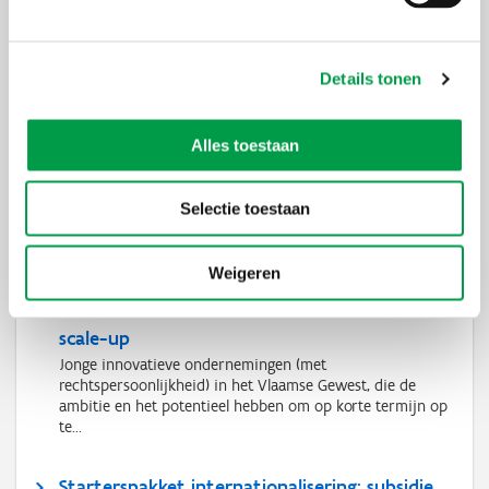
Stel je vraag aan Scaleup Flanders
Details tonen
Alles toestaan
Selectie toestaan
Ook interessant
Weigeren
Schaalklaar: subsidie voor opschaling naar
scale-up
Jonge innovatieve ondernemingen (met
rechtspersoonlijkheid) in het Vlaamse Gewest, die de
ambitie en het potentieel hebben om op korte termijn op
te...
Starterspakket internationalisering: subsidie