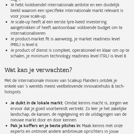
Je hebt (voldoende) internationale ambitie en een duidelijk
beeld waarom een specifieke internationale markt relevant is
voor jouw scale-up.
Je scale-up heeft al een eerste (pre-)seed investering
aangetrokken of heeft aantoonbaar voldoende budget om te
internationaliseren.
Je product-market fit is aanwezig, je market readiness level
(MRL) is level 6.
Je product of dienst is compleet, operationeel en klaar om op te
schalen, je minimum technology readiness level (TRL) is level 8.
Wat kan je verwachten?
Met de internationale missies van Scaleup Flanders ontdek je
enkele van 's werelds meest veelbelovende innovatiehubs & tech-
hotspots.
Je duikt in de lokale markt
: Omdat kennis macht is, zorgen we
ervoor dat je goed voorbereidt vertrekt. Zo leer je het zakelijke
landschap, de kansen, de regelgeving en de uitdagingen van de
nieuwe markt door en door kennen.
Pak je koffers en je beste pitches in:
Maak kennis met onze
experts en ontmoet andere ambitieuze oprichters in jouw