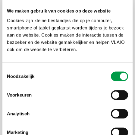
We maken gebruik van cookies op deze website
Thema's
Sterk groeien
Internationaal ondernemen
Cookies zijn kleine bestandjes die op je computer,
smartphone of tablet geplaatst worden tijdens je bezoek
Kostprijs
€ 1.881 excl. btw
aan de website. Cookies maken de interactie tussen de
Partner
Agoria,
Sirris,
VITO,
Vlerick Business School
bezoeker en de website gemakkelijker en helpen VLAIO
ook om de website te verbeteren.
Meer info over Scaleup
Flanders
Toestemmingsselectie
Noodzakelijk
Voorkeuren
Voor wie?
Analytisch
Wat?
Hoe?
Interessante subsidies
Marketing