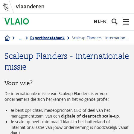
Vlaanderen
Overslaan
en
NL
EN
naar
de
...
Expertisedatabank
Scaleup Flanders - internationale missie
inhoud
Kruimelpad
gaan
Scaleup Flanders - internationale
missie
Voor wie?
De internationale missie van Scaleup Flanders is er voor
ondernemers die zich herkennen in het volgende profiel:
Je bent oprichter, medeoprichter, CEO of deel van het
managementteam van een
digitale of cleantech scale-up.
Je scale-up heeft minimaal 1 klant in het buitenland of
internationalisatie van jouw onderneming is noodzakelijk vanaf
dag 1.