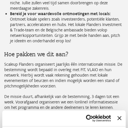
niche. Jullie zullen veel tijd samen doorbrengen op deze
meerdaagse zakenreis.
Bereid je voor waardevolle ontmoetingen met locals:
Ontmoet lokale spelers zoals investeerders, potentiële klanten,
partners, acceleratoren en hubs. Het lokale Flanders Investment
& Trade-team en de Belgische ambassade bieden volop
netwerkopportuniteiten. Grijp ze met beide handen aan, pitch
je ideeën en onderhandel erop los!
Hoe pakken we dit aan?
Scaleup Flanders organiseert jaarlijks één internationale missie. De
bestemming wordt bepaald in overleg met FIT, VLAIO en hun
netwerk. Hierbij wordt vaak rekening gehouden met lokale
evenementen of beurzen en indien mogelijk worden een stand of
pitchmogelijkheden voorzien.
De missie duurt, afhankelijk van de bestemming, 3 dagen tot een
week. Voorafgaand organiseren we een (online) informatiesessie
om het programma en de andere deelnemers te leren kennen.
Onder 'Evenementen', vind je wanneer de volgende internationale
missie plaatsvindt en waarvoor je je momenteel kunt inschrijven.