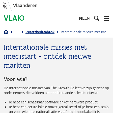
Vlaanderen
Overslaan
en
NL
EN
naar
de
...
Expertisedatabank
Internationale missies met imec.istart - ontdek nieuwe markten
inhoud
Kruimelpad
gaan
Internationale missies met
imec.istart - ontdek nieuwe
markten
Voor wie?
De internationale missies van The Growth Collective zijn gericht op
ondernemers die voldoen aan onderstaande selectiecriteria:
Je hebt een schaalbaar software en/of hardware product.
Je hebt een eerste lokale omzet gerealiseerd of je bent een scale-
up voor wie internationalisatie vanaf dag 1 noodzakelijk is.