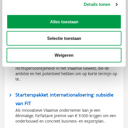
Details tonen
Alles toestaan
Ook interessant
Selectie toestaan
Schaalklaar: subsidie voor opschaling naar
Weigeren
scale-up
Jonge innovatieve ondernemingen (met
rechtspersoonlijkheid) in het Vlaamse Gewest, die de
ambitie en het potentieel hebben om op korte termijn op
te...
Starterspakket internationalisering: subsidie
van FIT
Als innovatieve Vlaamse ondernemer kan je een
éénmalige, forfaitaire premie van € 9.000 krijgen om een
onderbouwd en concreet business- en exportplan...