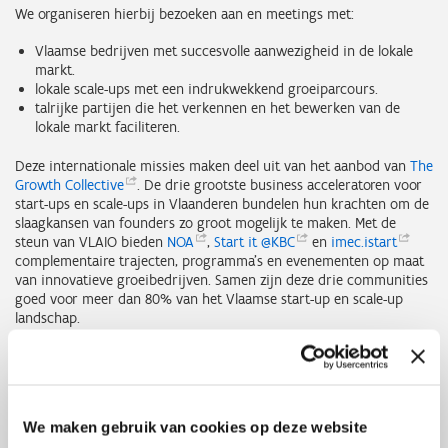
We organiseren hierbij bezoeken aan en meetings met:
Vlaamse bedrijven met succesvolle aanwezigheid in de lokale
markt.
lokale scale-ups met een indrukwekkend groeiparcours.
talrijke partijen die het verkennen en het bewerken van de
lokale markt faciliteren.
Deze internationale missies maken deel uit van het aanbod van
The
Growth
Collective
. De drie grootste business acceleratoren voor
start-ups en scale-ups in Vlaanderen bundelen hun krachten om de
slaagkansen van founders zo groot mogelijk te maken. Met de
steun van VLAIO bieden
NOA
,
Start it
@KBC
en
imec.istart
complementaire trajecten, programma’s en evenementen op maat
van innovatieve groeibedrijven. Samen zijn deze drie communities
goed voor meer dan 80% van het Vlaamse start-up en scale-up
landschap.
Thema's
Internationaal ondernemen
We maken gebruik van cookies op deze website
Kostprijs
€ 2.106 excl. btw