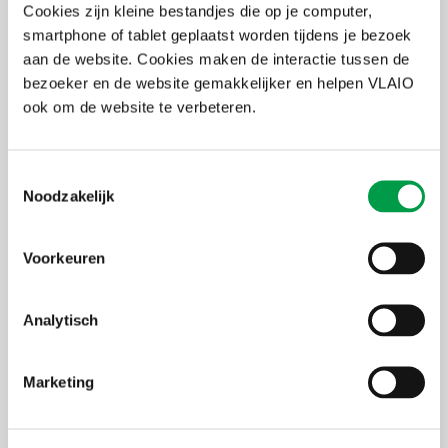
Cookies zijn kleine bestandjes die op je computer,
Partner
imec.istart,
NOA,
Start it@KBC
smartphone of tablet geplaatst worden tijdens je bezoek
aan de website. Cookies maken de interactie tussen de
bezoeker en de website gemakkelijker en helpen VLAIO
ook om de website te verbeteren.
Meer info op de website van
imec.istart
Toestemmingsselectie
Noodzakelijk
Voor wie?
Voorkeuren
Wat?
Hoe?
Interessante subsidies
Analytisch
Marketing
Stel je vraag aan imec.istart