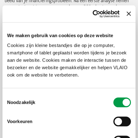
beeld van je financieringsprobleem. Na een eerste analyse nemen
we contact met je op om samen de mogelijkheden te overlopen.
Had je nog geen contact met je bank en zoek je vooral algemene
informatie of financieringsadvies op maat? Dan verwijzen we je
door naar het
Financieringskompas
, de
online contactdagen
financiering & subsidies
of een
VLAIO-bedrijfsadviseur
.
We maken gebruik van cookies op deze website
Cookies zijn kleine bestandjes die op je computer,
smartphone of tablet geplaatst worden tijdens je bezoek
Thema's
Financiering
Toegang tot kapitaal
aan de website. Cookies maken de interactie tussen de
Moeilijkheden overwinnen
bezoeker en de website gemakkelijker en helpen VLAIO
ook om de website te verbeteren.
Kostprijs
Gratis
Partner
VLAIO
Toestemmingsselectie
Noodzakelijk
Meer info over de Vlaamse Kredietbemiddelaar
Voorkeuren