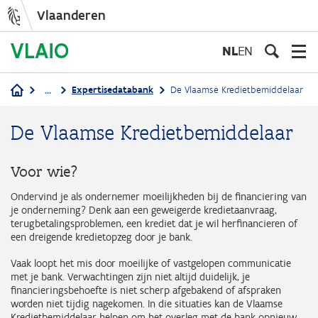
Vlaanderen
Overslaan
en
NL
EN
naar
de
...
Expertisedatabank
De Vlaamse Kredietbemiddelaar
inhoud
Kruimelpad
gaan
De Vlaamse Kredietbemiddelaar
Voor wie?
Ondervind je als ondernemer moeilijkheden bij de financiering van
je onderneming? Denk aan een geweigerde kredietaanvraag,
terugbetalingsproblemen, een krediet dat je wil herfinancieren of
een dreigende kredietopzeg door je bank.
Vaak loopt het mis door moeilijke of vastgelopen communicatie
met je bank. Verwachtingen zijn niet altijd duidelijk, je
financieringsbehoefte is niet scherp afgebakend of afspraken
worden niet tijdig nagekomen. In die situaties kan de Vlaamse
Kredietbemiddelaar helpen om het overleg met de bank opnieuw