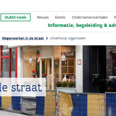
Overslaan
en
VLAIO-tools
Nieuws
Events
Ondernemersverhalen
Informatie, begeleiding & ad
naar
de
Wegenwerken in de straat
Uitverkoop organiseren
inhoud
gaan
e straat