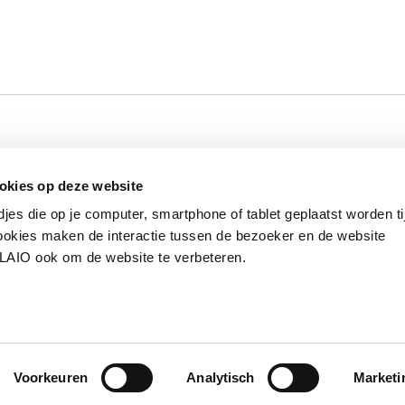
Werken bij VLAIO
Studies
VLAIO-app
V
okies op deze website
Communicatieverplichtingen & logo's
Klacht
djes die op je computer, smartphone of tablet geplaatst worden ti
okies maken de interactie tussen de bezoeker en de website
VLAIO ook om de website te verbeteren.
van de Vlaamse overheid
S
Voorkeuren
Analytisch
Marketi