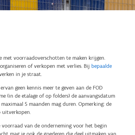
je met voorraadoverschotten te maken krijgen.
organiseren of verkopen met verlies. Bij
bepaalde
erken in je straat.
hiervan geen kennis meer te geven aan de FOD
me (in de etalage of op folders) de aanvangsdatum
p maximaal 5 maanden mag duren. Opmerking: de
p uitverkopen.
de voorraad van de onderneming voor het begin
acht mag je ook de goederen die deel uitmaken van