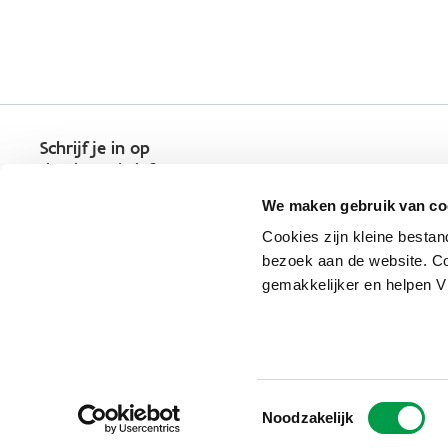
Schrijf je in op
de nieuwsbrief
Kies welk nieuws je wil
We maken gebruik van co
ontvangen in je mailbox
Cookies zijn kleine bestan
Schrijf je nu in
bezoek aan de website. Co
gemakkelijker en helpen 
Vlaio.be is een officiële website 
uitgegeven door
VLAIO
Toestemmingsselectie
PRIVACYBELEID
Noodzakelijk
TOEGANKELIJKHEID
COOKIE