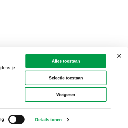
LAIO AWARDS
Contact
Alles toestaan
en, meldingen & fraudebestrijding
jdens je
Selectie toestaan
Weigeren
ng
Details tonen