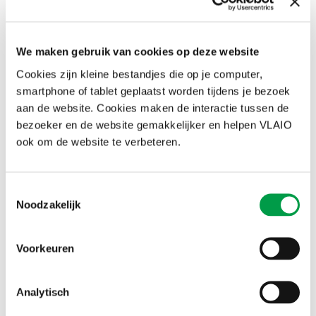
cyberaanval?
Hoe kan je ervoor zorgen dat jouw bedrijf
We maken gebruik van cookies op deze website
niet aantrekkelijk is voor hackers?
Cookies zijn kleine bestandjes die op je computer,
10 gouden tips
smartphone of tablet geplaatst worden tijdens je bezoek
aan de website. Cookies maken de interactie tussen de
FTI-festival 2026: welkom in de
bezoeker en de website gemakkelijker en helpen VLAIO
doekomst
ook om de website te verbeteren.
Het FTI-festival komt dit najaar terug. 8
steden, 30 dagen, 100+ events en 1000
innovaties. De toekomst is hier - update
Toestemmingsselectie
jezelf vanaf 16 oktober!
Noodzakelijk
Ontdek het programma
Voorkeuren
Blijf altijd en overal app-to-
date
Analytisch
De VLAIO-app ondersteunt je onderneming
met nieuws op maat, contact met