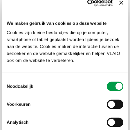
stappen uitgelegd worden.
Infosessie
We maken gebruik van cookies op deze website
Op
maandag 3 oktober 2022
wordt deze oproep toegelicht tijdens
Cookies zijn kleine bestandjes die op je computer,
in een
infosessie in de Corda Campus, Kempische Steenweg
293/16, 3500 Hasselt
smartphone of tablet geplaatst worden tijdens je bezoek
.
aan de website. Cookies maken de interactie tussen de
Inschrijven voor de infosessie
.
bezoeker en de website gemakkelijker en helpen VLAIO
ook om de website te verbeteren.
Ondersteuning
Bij het uitwerken van je projectvoorstel kan je beroep doen op de
Toestemmingsselectie
begeleiding van het
provinciale contactpunt
. We raden je sterk
Noodzakelijk
aan gebruik te maken van deze begeleiding.
Contactpunt Provincie Limburg:
frank.sioen@limburg.be
(T 011 23
Voorkeuren
74 11)
Daarnaast kan je ook altijd contact opnemen met de medewerkers
van de EFRO-Beheersautoriteit. Voor inhoudelijke ondersteuning
Analytisch
kan dit via
erik.degendt@vlaio.be
(T 02 553 37 22),