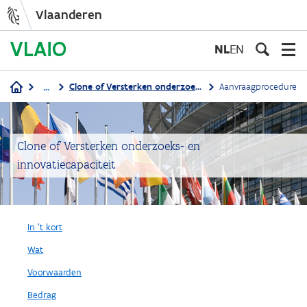
Vlaanderen
Overslaan
en
NL
EN
naar
de
...
Clone of Versterken onderzoeks- en innovatiecapaciteit
Aanvraagprocedure
inhoud
Kruimelpad
gaan
Clone of Versterken onderzoeks- en
innovatiecapaciteit
In 't kort
Wat
Voorwaarden
Bedrag