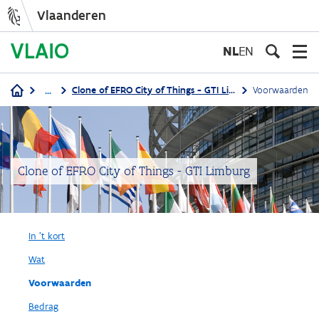
Vlaanderen
Overslaan
en
NL
EN
naar
de
...
Clone of EFRO City of Things - GTI Limburg
Voorwaarden
inhoud
Kruimelpad
gaan
Clone of EFRO City of Things - GTI Limburg
In 't kort
Wat
Voorwaarden
Bedrag