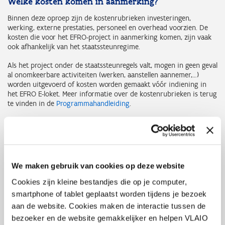
Welke kosten komen in aanmerking?
Binnen deze oproep zijn de kostenrubrieken investeringen,
werking, externe prestaties, personeel en overhead voorzien. De
kosten die voor het EFRO-project in aanmerking komen, zijn vaak
ook afhankelijk van het staatssteunregime.
Als het project onder de staatssteunregels valt, mogen in geen geval
al onomkeerbare activiteiten (werken, aanstellen aannemer,…)
worden uitgevoerd of kosten worden gemaakt vóór indiening in
het EFRO E-loket. Meer informatie over de kostenrubrieken is terug
te vinden in de
Programmahandleiding
.
Financiering?
Projecten moeten beschikken over een sluitend financieel plan. Bij
projectindiening moeten minimaal de cofinancieringsaanvragen
We maken gebruik van cookies op deze website
toegevoegd worden, indien er sprake is van externe
financiers. Ook de eigen bijdrage van de partners (zowel van
Cookies zijn kleine bestandjes die op je computer,
promotor als van copromotoren) en eventueel het privaat karakter
smartphone of tablet geplaatst worden tijdens je bezoek
ervan (indien de staatssteunregels dit noodzakelijk maken), moeten
aan de website. Cookies maken de interactie tussen de
aangetoond worden.
bezoeker en de website gemakkelijker en helpen VLAIO