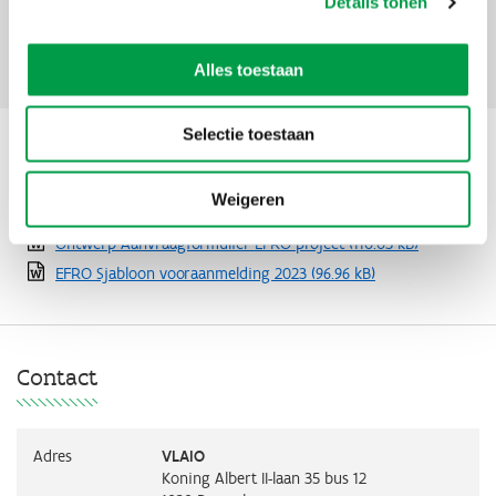
Details tonen
Documenten
Contact
Alles toestaan
Selectie toestaan
Documenten
Weigeren
Ontwerp Aanvraagformulier EFRO project
(110.03 kB)
EFRO Sjabloon vooraanmelding 2023
(96.96 kB)
Contact
Adres
VLAIO
Koning Albert II-laan 35 bus 12