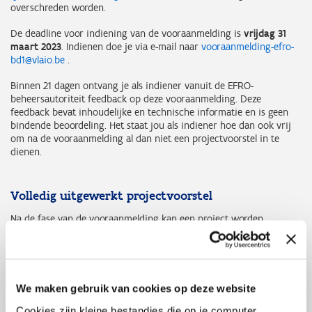
overschreden worden.
De deadline voor indiening van de vooraanmelding is
vrijdag 31
maart 2023
. Indienen doe je via e-mail naar
vooraanmelding-efro-
bd1@vlaio.be
.
Binnen 21 dagen ontvang je als indiener vanuit de EFRO-
beheersautoriteit feedback op deze vooraanmelding. Deze
feedback bevat inhoudelijke en technische informatie en is geen
bindende beoordeling. Het staat jou als indiener hoe dan ook vrij
om na de vooraanmelding al dan niet een projectvoorstel in te
dienen.
Volledig uitgewerkt projectvoorstel
Na de fase van de vooraanmelding kan een project worden
ingediend in het
EFRO
E-loket
. De deadline voor indiening van de
projectvoorstellen is
vrijdag 30 juni 2023
. Je hoeft de deadlines niet
noodzakelijk af te wachten. Van zodra je vooraanmelding of
projectvoorstel volledig klaar is, kan het ingediend worden.
We maken gebruik van cookies op deze website
Om jou doorheen het indieningsproces te loodsen kan je gebruik
maken van de projecthandleiding, waarin de verschillende stappen
Cookies zijn kleine bestandjes die op je computer,