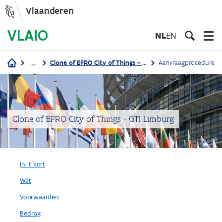
Vlaanderen
Overslaan
en
NL
EN
naar
de
...
Clone of EFRO City of Things - GTI Limburg
Aanvraagprocedure
inhoud
Kruimelpad
gaan
Clone of EFRO City of Things - GTI Limburg
In 't kort
Wat
Voorwaarden
Bedrag