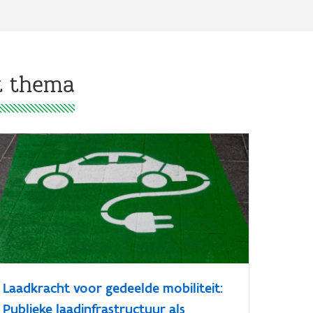
it thema
Laadkracht voor gedeelde mobiliteit:
Publieke laadinfrastructuur als