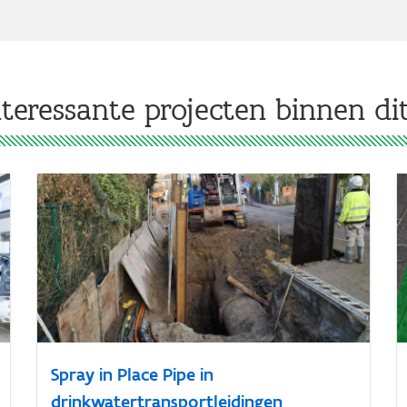
teressante projecten binnen d
Spray in Place Pipe in
drinkwatertransportleidingen