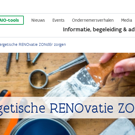
Overslaan
en
AIO-tools
Nieuws
Events
Ondernemersverhalen
Media
Informatie, begeleiding & ad
naar
de
ergetische RENOvatie ZONdEr zorgen
inhoud
gaan
getische RENOvatie Z