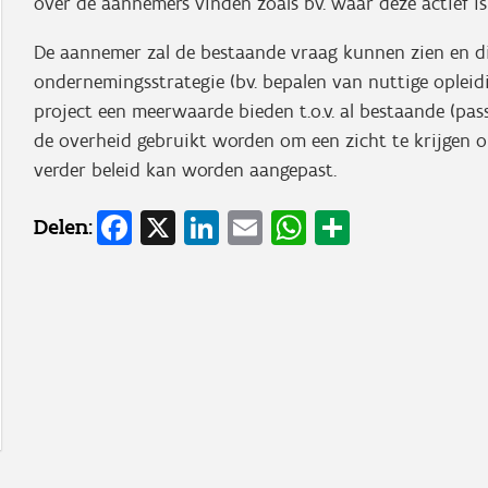
over de aannemers vinden zoals bv. waar deze actief is
De aannemer zal de bestaande vraag kunnen zien en di
ondernemingsstrategie (bv. bepalen van nuttige opleid
project een meerwaarde bieden t.o.v. al bestaande (pas
de overheid gebruikt worden om een zicht te krijgen 
verder beleid kan worden aangepast.
Facebook
X
LinkedIn
Email
WhatsApp
Share
Delen: