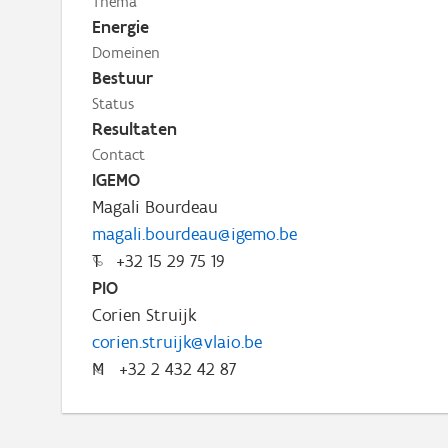
Thema
Energie
Domeinen
Bestuur
Status
Resultaten
Contact
IGEMO
Magali Bourdeau
magali.bourdeau@igemo.be
T
+32 15 29 75 19
PIO
Corien Struijk
corien.struijk@vlaio.be
M
+32 2 432 42 87