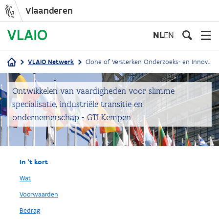
Vlaanderen
Overslaan
en
NL
EN
naar
de
VLAIO Netwerk
Clone of Versterken Onderzoeks- en Innovatiecapaciteit - GTI Kempen
inhoud
Kruimelpad
gaan
Ontwikkelen van vaardigheden voor slimme
specialisatie, industriële transitie en
ondernemerschap - GTI Kempen
In 't kort
Wat
Voorwaarden
Bedrag