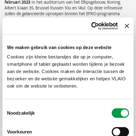
februari 2023
in het auditorium van het Ellipsgebouw, Koning
Albert II-laan 35, Brussel (tussen 10u en 14u). Op deze infosessie
zullen de gelanceerde oproepen binnen het EFRO-programma
voorgesteld worden.
Inschrijven voor deze
infosessies
.
We maken gebruik van cookies op deze website
Cookies zijn kleine bestandjes die op je computer,
smartphone of tablet geplaatst worden tijdens je bezoek
aan de website. Cookies maken de interactie tussen de
bezoeker en de website gemakkelijker en helpen VLAIO
Ontdek alle EFRO-projecten op de
ook om de website te verbeteren.
Projectendatabank
Meer info op www.efro.be
Toestemmingsselectie
Noodzakelijk
Samengevat
Voor wie?
Voorkeuren
Alle organisaties met rechtspersoonlijkheid