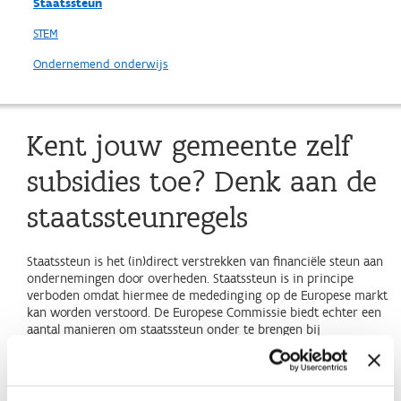
Staatssteun
STEM
Ondernemend onderwijs
Kent jouw gemeente zelf
subsidies toe? Denk aan de
staatssteunregels
Staatssteun is het (in)direct verstrekken van financiële steun aan
ondernemingen door overheden. Staatssteun is in principe
verboden omdat hiermee de mededinging op de Europese markt
kan worden verstoord. De Europese Commissie biedt echter een
aantal manieren om staatssteun onder te brengen bij
verschillende vrijstellingsverordeningen. In onderstaande artikels
en
deze webpagina voor ondernemers
geven we wat meer
toelichting.