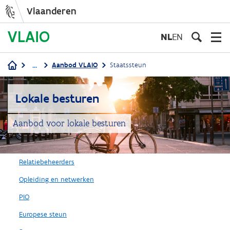
Vlaanderen
Overslaan
en
NL
EN
naar
de
...
Aanbod VLAIO
Staatssteun
inhoud
Kruimelpad
gaan
Lokale besturen
Aanbod voor lokale besturen
Relatiebeheerders
Opleiding en netwerken
PIO
Europese steun