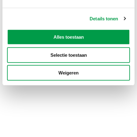
Details tonen
Staatssteun door gemeenten: Wat vraagt
Europa?
De Europese staatssteunregelgeving dateert van 1956. Vanaf
Alles toestaan
1 januari 2026 moeten lokale besturen de steun die ze geven
Lees meer
registreren in een databank.
Selectie toestaan
Weigeren