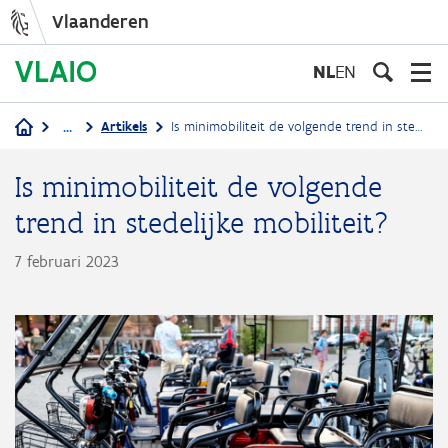
Vlaanderen
Overslaan
en
NL
EN
naar
de
...
Artikels
Is minimobiliteit de volgende trend in stedelijke mobiliteit?
inhoud
Kruimelpad
gaan
Is minimobiliteit de volgende
trend in stedelijke mobiliteit?
7 februari 2023