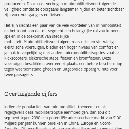
produceren. Daarnaast verhogen minimobiliteitsvoertuigen de
veiligheid omdat ze doorgaans langzamer rijden en beter zichtbaar
zijn voor voetgangers en fietsers.
Het zijn slechts een paar van de vele voordelen van minimobiliteit
en het toont aan dat dit segment een belangrijke rol zou kunnen
spelen in de toekomst van stedelijke
mobiliteit. Minimobiliteitsvoertuigen, zoals drie- en vierwielige
elektrische voertuigen, bieden een hoger niveau van comfort en
gemak in vergelijking met andere micromobiliteitsopties, zoals e-
kickscooters, elektrische steps, fietsen en bromfietsen. Deze
voertuigen beschikken over een zitplaats, een betere bescherming
tegen weersomstandigheden en uitgebreide opbergruimte voor
twee passagiers.
Overtuigende cijfers
Indien de populariteit van minimobiliteit toeneemt en als
regelgevers deze mobiliteitsoptie aanmoedigen, dan zou dit
segment tegen 2030 een potentiële adresseerbare markt van $100
miljard per jaar kunnen bereiken in China, Europa en Noord-
Amerika. Dit wordt gezien als een aanzienlijke groei in vergelijking