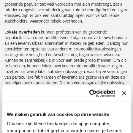
groeiende populariteit veel voordelen met zich meebrengt, zoals
minder congestie, vermindering van ruimtebenodigdheid en lagere
emissies, zijn er ook een aantal uitdagingen voor verschillende
stakeholders, waaronder lokale overheden.
Lokale overheden
kunnen profiteren van de groeiende
populariteit van minimobiliteitsvoertuigen door ze te beschouwen
als een levensvatbaar alternatief in stedelijke gebieden. Dankzij hun
voordelen ten opzichte van andere micromobiliteitsoplossingen,
zoals grotere veiligheid en bescherming tegen weersinvloeden,
kunnen ze aantrekkelijk zijn voor een brede groep mensen. Om dit
te bereiken, kunnen lokale overheden minimobiliteitsvoertuigen
inzetten als white-label autodeeloplossingen, waarbij ze voertuigen
van particuliere fabrikanten of leveranciers gebruiken en deze als
hun eigen auto's presenteren. Dit zou een toegankelijke oplossing
kunnen zijn voor een groter aantal mensen, die de voertuigen
overal in de stad kunnen huren.
Micromobiliteitsdienstverleners
kunnen baat hebben bij
minimobiliteitsvoertuigen als aanvulling op hun huidige aanbod.
We maken gebruik van cookies op deze website
Dit soort voertuigen bieden meer comfort en gemak en kunnen
ideaal zijn voor bepaalde uitstapjes of boodschappen die lastiger te
Cookies zijn kleine bestandjes die op je computer,
volbrengen zijn met andere voertuigen. Bovendien zijn
smartphone of tablet geplaatst worden tijdens je bezoek