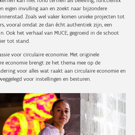
 kernen kan niet rond termen als beleving, functiemix
n eigen invulling aan en zoekt naar bijzondere
innenstad. Zoals wel vaker komen unieke projecten tot
ers, vooral omdat ze dan écht authentiek zijn, een
n. Ook het verhaal van MUCE, gegroeid in de schoot
er tot stand.
sie voor circulaire economie. Met originele
ire economie brengt ze het thema mee op de
dering voor alles wat raakt aan circulaire economie en
 weggelegd voor instellingen en besturen.