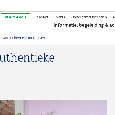
Overslaan
en
VLAIO-tools
Nieuws
Events
Ondernemersverhalen
Informatie, begeleiding & ad
naar
de
 van authentieke initiatieven
inhoud
gaan
uthentieke