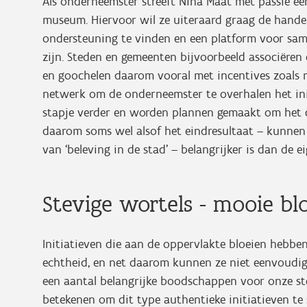
Als onderneemster streeft Nina Maat met passie e
museum. Hiervoor wil ze uiteraard graag de handen
ondersteuning te vinden en een platform voor same
zijn. Steden en gemeenten bijvoorbeeld associëren e
en goochelen daarom vooral met incentives zoals 
netwerk om de onderneemster te overhalen het init
stapje verder en worden plannen gemaakt om het c
daarom soms wel alsof het eindresultaat – kunnen 
van ‘beleving in de stad’ – belangrijker is dan de 
Stevige wortels - mooie b
Initiatieven die aan de oppervlakte bloeien hebben
echtheid, en net daarom kunnen ze niet eenvoudi
een aantal belangrijke boodschappen voor onze ste
betekenen om dit type authentieke initiatieven te 