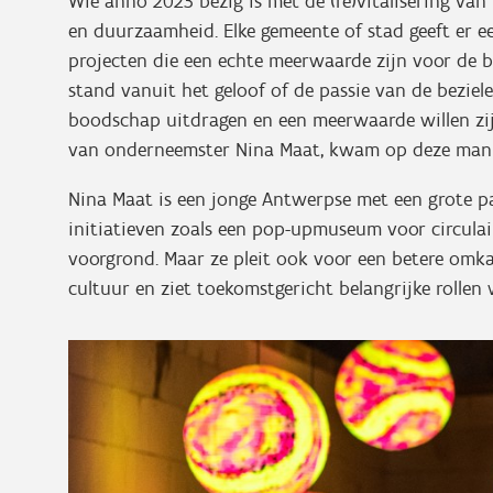
Wie anno 2023 bezig is met de (re)vitalisering van
en duurzaamheid. Elke gemeente of stad geeft er ee
projecten die een echte meerwaarde zijn voor de b
stand vanuit het geloof of de passie van de beziel
boodschap uitdragen en een meerwaarde willen zij
van onderneemster Nina Maat, kwam op deze mani
Nina Maat is een jonge Antwerpse met een grote pas
initiatieven zoals een pop-upmuseum voor circula
voorgrond. Maar ze pleit ook voor een betere omka
cultuur en ziet toekomstgericht belangrijke rollen