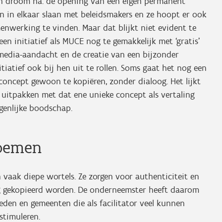
en droom na: de opening van een eigen permanent
 in elkaar slaan met beleidsmakers en ze hoopt er ook
nwerking te vinden. Maar dat blijkt niet evident te
en initiatief als MUCE nog te gemakkelijk met ‘gratis’
media-aandacht en de creatie van een bijzonder
iatief ook bij hen uit te rollen. Soms gaat het nog een
oncept gewoon te kopiëren, zonder dialoog. Het lijkt
uitpakken met dat ene unieke concept als vertaling
eigenlijke boodschap.
loemen
 vaak diepe wortels. Ze zorgen voor authenticiteit en
g gekopieerd worden. De onderneemster heeft daarom
den en gemeenten die als facilitator veel kunnen
stimuleren.