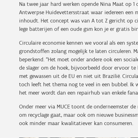
Na twee jaar hard werken opende Nina Maat op 1
Antwerpse Huidevettersstraat waar iedereen een m
inhoudt. Het concept was van A tot Z gericht op ci
lege batterijen of een oude gsm kon je er gratis bi
Circulaire economie kennen we vooral als een syst
grondstoffen zolang mogelijk te laten circuleren. Ma
beperkend. “Het moet onder andere ook een social
de slager om de hoek, bijvoorbeeld door ervoor te 
met gewassen uit de EU en niet uit Brazilië. Circ
toch leeft het thema nog te veel in een bubbel. Ik
het meer wordt dan een repairhub van enkele fanati
Onder meer via MUCE toont de onderneemster de rij
om recyclage gaat, maar ook om nieuwe businessmo
ook minder maar kwalitatiever kan consumeren.