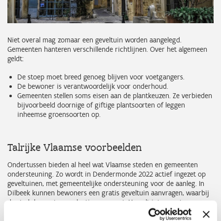
Niet overal mag zomaar een geveltuin worden aangelegd.
Gemeenten hanteren verschillende richtlijnen. Over het algemeen
geldt:
De stoep moet breed genoeg blijven voor voetgangers.
De bewoner is verantwoordelijk voor onderhoud.
Gemeenten stellen soms eisen aan de plantkeuzen. Ze verbieden
bijvoorbeeld doornige of giftige plantsoorten of leggen
inheemse groensoorten op.
Talrijke Vlaamse voorbeelden
Ondertussen bieden al heel wat Vlaamse steden en gemeenten
ondersteuning. Zo wordt in Dendermonde 2022 actief ingezet op
geveltuinen, met gemeentelijke ondersteuning voor de aanleg. In
Dilbeek kunnen bewoners een gratis geveltuin aanvragen, waarbij
de stad de eerste aanplanting verzorgt. Hasselt integreert
gevelgroen in zijn klimaatplannen en voorziet subsidie voor
duurzame vergroening van de straat.