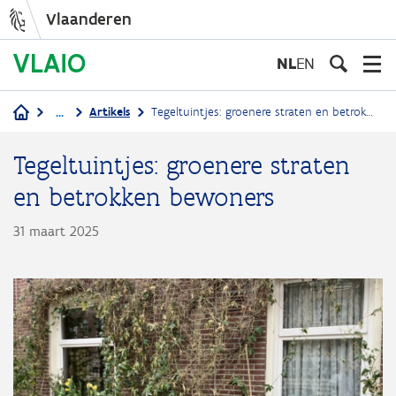
Vlaanderen
Overslaan
en
NL
EN
naar
de
...
Artikels
Tegeltuintjes: groenere straten en betrokken bewoners
inhoud
Kruimelpad
gaan
Tegeltuintjes: groenere straten
en betrokken bewoners
31 maart 2025