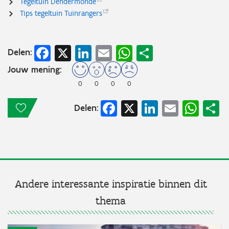
Tegeltuin
Dendermonde
Tips tegeltuin
Tuinrangers
Facebook
X
LinkedIn
Email
WhatsApp
Share
Delen:
Jouw mening:
0
0
0
0
Facebook
X
LinkedIn
Email
Wha
S
Delen:
Andere interessante inspiratie binnen dit
thema