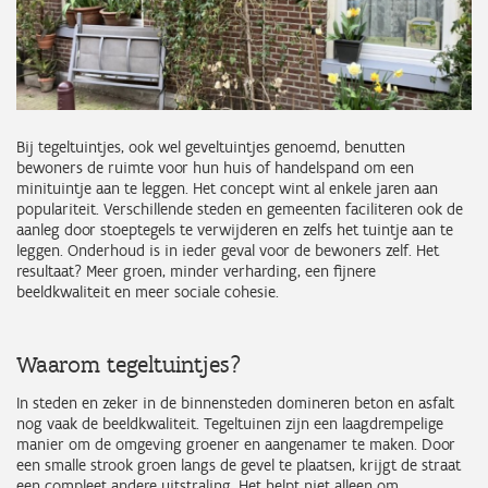
Bij tegeltuintjes, ook wel geveltuintjes genoemd, benutten
bewoners de ruimte voor hun huis of handelspand om een
minituintje aan te leggen. Het concept wint al enkele jaren aan
populariteit. Verschillende steden en gemeenten faciliteren ook de
aanleg door stoeptegels te verwijderen en zelfs het tuintje aan te
leggen. Onderhoud is in ieder geval voor de bewoners zelf. Het
resultaat? Meer groen, minder verharding, een fijnere
beeldkwaliteit en meer sociale cohesie.
Waarom tegeltuintjes?
In steden en zeker in de binnensteden domineren beton en asfalt
nog vaak de beeldkwaliteit. Tegeltuinen zijn een laagdrempelige
manier om de omgeving groener en aangenamer te maken. Door
een smalle strook groen langs de gevel te plaatsen, krijgt de straat
een compleet andere uitstraling. Het helpt niet alleen om