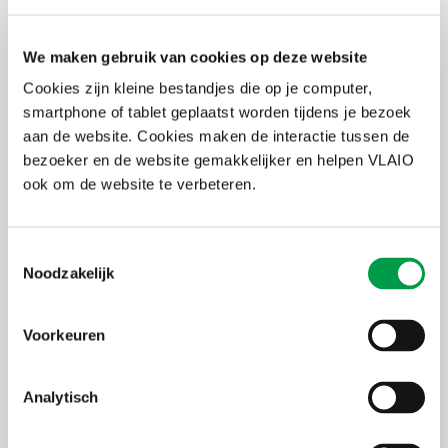
We maken gebruik van cookies op deze website
Zelf een geveltuin aanleggen?
Cookies zijn kleine bestandjes die op je computer,
Wil je zelf – zonder tussenkomst van de gemeente - een geveltuin?
smartphone of tablet geplaatst worden tijdens je bezoek
Volg dan deze eenvoudige stappen:
aan de website. Cookies maken de interactie tussen de
Controleer bij je gemeente of er een vergunning nodig is.
bezoeker en de website gemakkelijker en helpen VLAIO
Verwijder een paar stoeptegels tegen je gevel.
ook om de website te verbeteren.
Vul de vrijgekomen ruimte met compostrijke grond.
Kies planten die geschikt zijn voor jouw gevel (zon of schaduw).
Zorg voor regelmatig onderhoud: water geven, snoeien en
onkruid verwijderen.
Toestemmingsselectie
Noodzakelijk
Door de kiezen voor klimplanten kan een tegeltuin uitgroeien tot
een grote geveltuin.
Voorkeuren
Analytisch