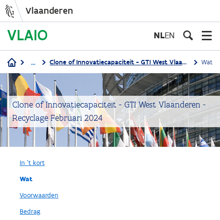
Vlaanderen
Overslaan
en
NL
EN
naar
de
...
Clone of Innovatiecapaciteit - GTI West Vlaanderen -Recyclage Februari 2024
Wat
inhoud
Kruimelpad
gaan
Clone of Innovatiecapaciteit - GTI West Vlaanderen -
Recyclage Februari 2024
In 't kort
Wat
Voorwaarden
Bedrag