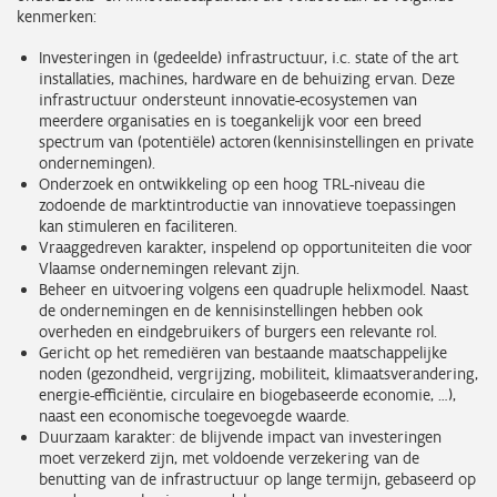
kenmerken:
Investeringen in (gedeelde) infrastructuur, i.c. state of the art
installaties, machines, hardware en de behuizing ervan. Deze
infrastructuur ondersteunt innovatie-ecosystemen van
meerdere organisaties en is toegankelijk voor een breed
spectrum van (potentiële) actoren (kennisinstellingen en private
ondernemingen).
Onderzoek en ontwikkeling op een hoog TRL-niveau die
zodoende de marktintroductie van innovatieve toepassingen
kan stimuleren en faciliteren.
Vraaggedreven karakter, inspelend op opportuniteiten die voor
Vlaamse ondernemingen relevant zijn.
Beheer en uitvoering volgens een quadruple helixmodel. Naast
de ondernemingen en de kennisinstellingen hebben ook
overheden en eindgebruikers of burgers een relevante rol.
Gericht op het remediëren van bestaande maatschappelijke
noden (gezondheid, vergrijzing, mobiliteit, klimaatsverandering,
energie-efficiëntie, circulaire en biogebaseerde economie, …),
naast een economische toegevoegde waarde.
Duurzaam karakter: de blijvende impact van investeringen
moet verzekerd zijn, met voldoende verzekering van de
benutting van de infrastructuur op lange termijn, gebaseerd op