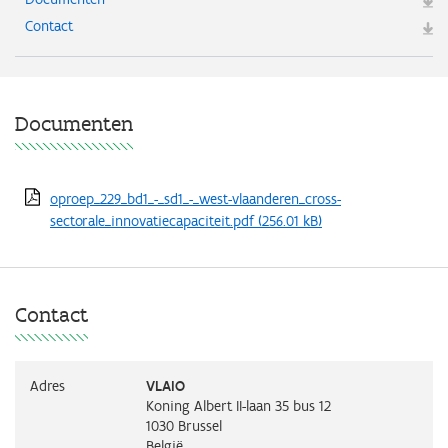
Contact
Documenten
oproep_229_bd1_-_sd1_-_west-vlaanderen_cross-
sectorale_innovatiecapaciteit.pdf
(256.01 kB)
Contact
Adres
VLAIO
Koning Albert II-laan 35 bus 12
1030
Brussel
België