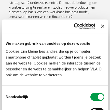
(strategische) onderzoekscentra. Dit met de bedoeling om
kruisbestuiving te realiseren, zodat nieuwe producten en
diensten, op basis van een werkbaar business model,
gerealiseerd kunnen worden (incubatoren).
Uitbouw van kenniscentra waar co-creatie tussen
ondernemingen en kennisinstellingen een expliciete doelstelling
is, met de bedoeling om nieuwe producten en diensten te
creëren.
Realisatie van innovatie-ecosystemen tussen meerdere
We maken gebruik van cookies op deze website
organisaties binnen samenwerkingsverbanden op basis van een
duurzaam en innovatief businessmodel.
Cookies zijn kleine bestandjes die op je computer,
De (fysieke) uitbouw van living labs en proeftuinen waar
smartphone of tablet geplaatst worden tijdens je bezoek
innovatieve toepassingen ontwikkeld en getest worden met oog
aan de website. Cookies maken de interactie tussen de
op overdraagbaarheid naar ondernemingen, met voldoende
mechanismen voor verspreiding van kennis. Het moet daarbij
bezoeker en de website gemakkelijker en helpen VLAIO
gaan om kennis die breed toepasbaar is en individuele cases
ook om de website te verbeteren.
overstijgt.
De uitbouw van pilootlijnen en demonstratiecapaciteit, vaak de
laatste stap in de richting van vermarkting. In praktijk kan dit
aanleiding geven tot de uitbouw van pilootfabrieken die een
Toestemmingsselectie
boost betekenen voor de gehele sector waarin de pilootfabriek
Noodzakelijk
opereert.