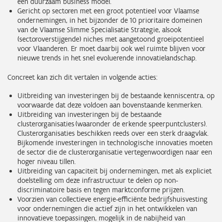
een duurzaam business model.
Gericht op sectoren met een groot potentieel voor Vlaamse
ondernemingen, in het bijzonder de 10 prioritaire domeinen
van de Vlaamse Slimme Specialisatie Strategie, alsook
(sectoroverstijgende) niches met aangetoond groeipotentieel
voor Vlaanderen. Er moet daarbij ook wel ruimte blijven voor
nieuwe trends in het snel evoluerende innovatielandschap.
Concreet kan zich dit vertalen in volgende acties:
Uitbreiding van investeringen bij de bestaande kenniscentra, op
voorwaarde dat deze voldoen aan bovenstaande kenmerken.
Uitbreiding van investeringen bij de bestaande
clusterorganisaties (waaronder de erkende speerpuntclusters).
Clusterorganisaties beschikken reeds over een sterk draagvlak.
Bijkomende investeringen in technologische innovaties moeten
de sector die de clusterorganisatie vertegenwoordigen naar een
hoger niveau tillen.
Uitbreiding van capaciteit bij ondernemingen, met als expliciet
doelstelling om deze infrastructuur te delen op non-
discriminatoire basis en tegen marktconforme prijzen.
Voorzien van collectieve energie-efficiënte bedrijfshuisvesting
voor ondernemingen die actief zijn in het ontwikkelen van
innovatieve toepassingen, mogelijk in de nabijheid van