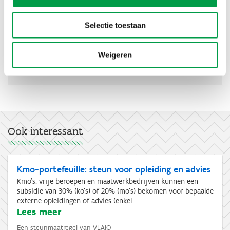
Telefoon
0800 30 700
Selectie toestaan
E-mail
info@vdab.be
Weigeren
Website
www.vdab.be
Ook interessant
Kmo-portefeuille: steun voor opleiding en advies
Kmo's, vrije beroepen en maatwerkbedrijven kunnen een
subsidie van 30% (ko's) of 20% (mo's) bekomen voor bepaalde
externe opleidingen of advies (enkel ...
Lees meer
Een steunmaatregel van VLAIO