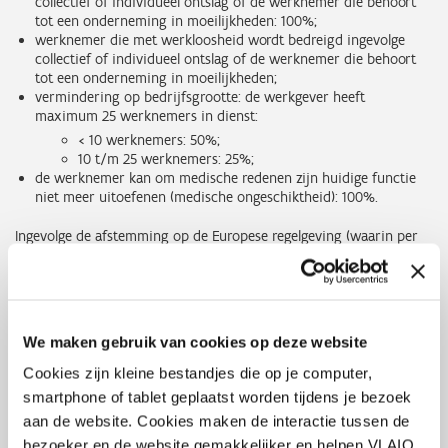
collectief of individueel ontslag of de werknemer die behoort
tot een onderneming in moeilijkheden: 100%;
werknemer die met werkloosheid wordt bedreigd ingevolge
collectief of individueel ontslag of de werknemer die behoort
tot een onderneming in moeilijkheden;
vermindering op bedrijfsgrootte: de werkgever heeft
maximum 25 werknemers in dienst:
< 10 werknemers: 50%;
10 t/m 25 werknemers: 25%;
de werknemer kan om medische redenen zijn huidige functie
niet meer uitoefenen (medische ongeschiktheid): 100%.
Ingevolge de afstemming op de Europese regelgeving (waarin per
opleidingsproject een bepaald steunbedrag niet mag overschreden
worden), kan de VDAB de onderneming vragen de kost van het
totale opleidingsproject (waaronder de loonkost van de betrokken
werknemer, de verplaatsingskosten, ...) mee te delen.
We maken gebruik van cookies op deze website
De-minimis
Deze maatregel valt onder de toepassing van de Europese de
Cookies zijn kleine bestandjes die op je computer,
minimis-regelgeving. Hierdoor mag de de-minimissteun aan
smartphone of tablet geplaatst worden tijdens je bezoek
bedrijven over drie jaar gespreid niet meer dan € 300.000
aan de website. Cookies maken de interactie tussen de
bedragen. Voor meer info zie
Veelgestelde vragen: de-minimis
.
bezoeker en de website gemakkelijker en helpen VLAIO