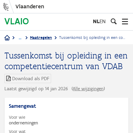
Vlaanderen
Overslaan
en
NL
EN
naar
de
...
Maatregelen
Tussenkomst bij opleiding in een competentiecentrum van VDAB
inhoud
Kruimelpad
gaan
Tussenkomst bij opleiding in een
competentiecentrum van VDAB
Download als PDF
Laatst gewijzigd op 14 jan 2026
(
Alle wijzigingen
)
Samengevat
Voor wie
ondernemingen
Voor wat