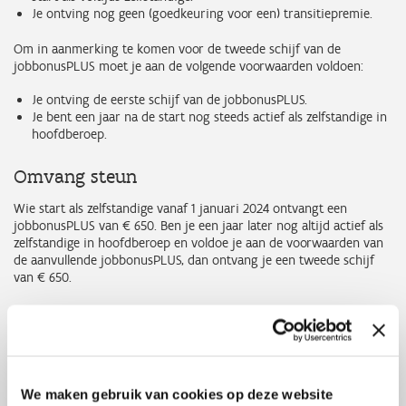
Je ontving nog geen (goedkeuring voor een) transitiepremie.
Om in aanmerking te komen voor de tweede schijf van de
jobbonusPLUS moet je aan de volgende voorwaarden voldoen:
Je ontving de eerste schijf van de jobbonusPLUS.
Je bent een jaar na de start nog steeds actief als zelfstandige in
hoofdberoep.
Omvang steun
Wie start als zelfstandige vanaf 1 januari 2024 ontvangt een
jobbonusPLUS van € 650. Ben je een jaar later nog altijd actief als
zelfstandige in hoofdberoep en voldoe je aan de voorwaarden van
de aanvullende jobbonusPLUS, dan ontvang je een tweede schijf
van € 650.
Je krijgt de jobbonusPLUS bovenop de jobbonus, op voorwaarde
dat je aan alle voorwaarden voldoet. Dat gebeurt in het jaar waarin
je de stap zet naar zelfstandige in hoofdberoep.
Let op! De jobbonusPLUS is niet vrijgesteld van personenbelasting.
We maken gebruik van cookies op deze website
De premie wordt beschouwd als een beroepsinkomen en wordt dus