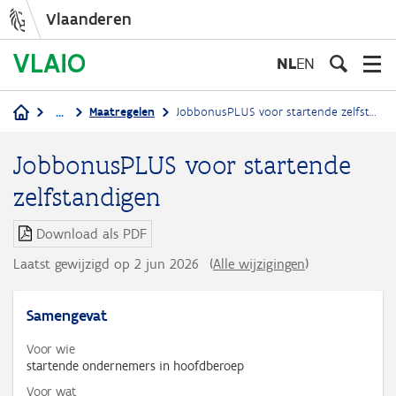
Vlaanderen
Overslaan
en
NL
EN
naar
de
...
Maatregelen
JobbonusPLUS voor startende zelfstandigen
inhoud
Kruimelpad
gaan
JobbonusPLUS voor startende
zelfstandigen
Download als PDF
Laatst gewijzigd op 2 jun 2026
(
Alle wijzigingen
)
Samengevat
Voor wie
startende ondernemers in hoofdberoep
Voor wat