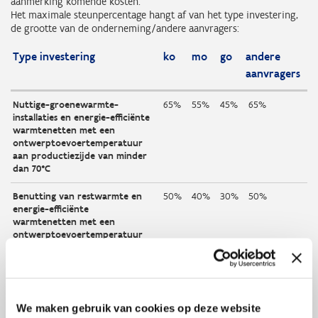
aanmerking komende kosten.
Het maximale steunpercentage hangt af van het type investering,
de grootte van de onderneming/andere aanvragers:
Type investering
ko
mo
go
andere
aanvragers
Nuttige-groenewarmte-
65%
55%
45%
65%
installaties en energie-efficiënte
warmtenetten met een
ontwerptoevoertemperatuur
aan productiezijde van minder
dan 70°C
Benutting van restwarmte en
50%
40%
30%
50%
energie-efficiënte
warmtenetten met een
ontwerptoevoertemperatuur
aan productiezijde van 70°C of
meer
Voor een investeringsproject voor groene-warmte-installaties en de
We maken gebruik van cookies op deze website
uitkoppeling van restwarmte kun je maximaal € 1 miljoen krijgen