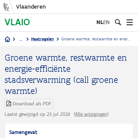
Vlaanderen
Overslaan
en
NL
EN
naar
de
...
Maatregelen
Groene warmte, restwarmte en energie-efficiënte stadsverwarming (call groene warmte)
inhoud
Kruimelpad
gaan
Groene warmte, restwarmte en
energie-efficiënte
stadsverwarming (call groene
warmte)
Download als PDF
Laatst gewijzigd op 23 jul 2026
(
Alle wijzigingen
)
Samengevat