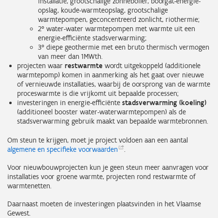
installatie, grootschalige zonneboiler, boorgat-energie-
opslag, koude-warmteopslag, grootschalige
warmtepompen, geconcentreerd zonlicht, riothermie;
2° water-water warmtepompen met warmte
uit een
energie-efficiënte stadsverwarming;
3° diepe geothermie met een bruto thermisch vermogen
van meer dan 1MWth
.
projecten waar
restwarmte
wordt uitgekoppeld (additionele
warmtepomp) komen in aanmerking als het gaat over nieuwe
of vernieuwde installaties, waarbij de oorsprong van de warmte
proceswarmte is die vrijkomt uit bepaalde processen;
investeringen in energie-efficiënte
stadsverwarming (koeling)
(additioneel booster water-waterwarmtepompen) als de
stadsverwarming gebruik maakt van bepaalde warmtebronnen.
Om steun te krijgen, moet je project voldoen aan een aantal
algemene en specifieke
voorwaarden
.
Voor nieuwbouwprojecten kun je geen steun meer aanvragen voor
installaties voor groene warmte, projecten rond restwarmte of
warmtenetten.
Daarnaast moeten de investeringen plaatsvinden in het Vlaamse
Gewest.