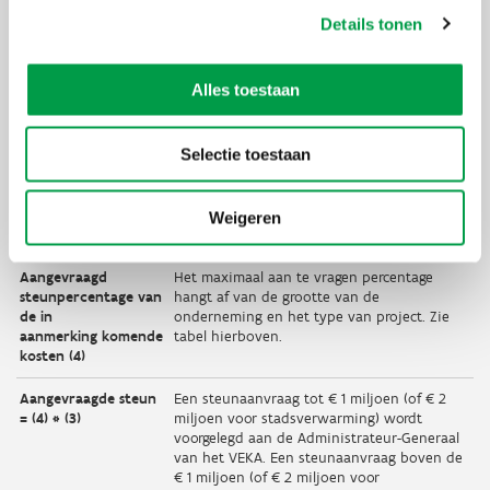
Details tonen
In aanmerking
De in aanmerking komende kosten voor
komende kosten (3)
een groene warmte installatie en energie-
Alles toestaan
= (1) - (2)
efficiënte stadsverwarming zijn de
investeringskosten. De in aanmerking
komende kosten voor een restwarmte
Selectie toestaan
installatie zijn de extra investeringskosten
van de installatie ten opzichte van de
investeringskosten van een referentie-
installatie, zonder de exploitatiekosten en -
Weigeren
baten in rekening te nemen.
Aangevraagd
Het maximaal aan te vragen percentage
steunpercentage van
hangt af van de grootte van de
de in
onderneming en het type van project. Zie
aanmerking komende
tabel hierboven.
kosten (4)
Aangevraagde steun
Een steunaanvraag tot € 1 miljoen (of € 2
= (4) * (3)
miljoen voor stadsverwarming) wordt
voorgelegd aan de Administrateur-Generaal
van het VEKA. Een steunaanvraag boven de
€ 1 miljoen (of € 2 miljoen voor