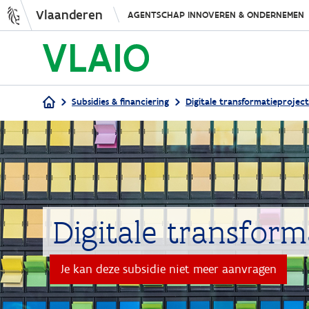
Vlaanderen
AGENTSCHAP INNOVEREN & ONDERNEMEN
Subsidies & financiering
Digitale transformatieprojec
Kruimelpad
Digitale transform
Je kan deze subsidie niet meer aanvragen