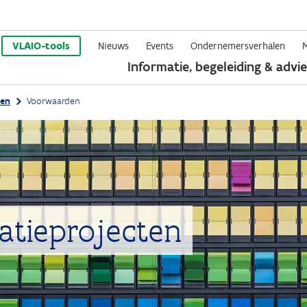
Overslaan
en
VLAIO-tools
Nieuws
Events
Ondernemersverhalen
Informatie, begeleiding & advie
naar
de
ten
Voorwaarden
inhoud
gaan
atieprojecten