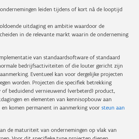
ondernemingen leiden tijdens of kort nà de looptijd
voldoende uitdaging en ambitie waardoor de
cheiden in de relevante markt waarin de onderneming
n implementatie van standaardsoftware of standaard
rmale bedrijfsactiviteiten of die louter gericht zijn
aanmerking. Eventueel kan voor dergelijke projecten
regen worden. Projecten die specifiek betrekking
w of beduidend vernieuwend (verbeterd) product,
uitdagingen en elementen van kennisopbouw aan
ep en komen permanent in aanmerking voor
steun aan
 van de maturiteit van ondernemingen op vlak van
ep. Voor dit specifieke type projecten dienen