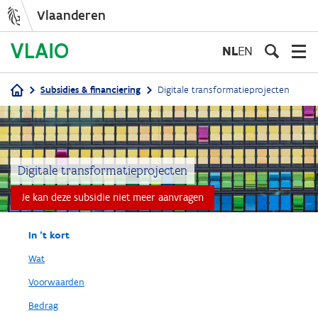
Vlaanderen
Overslaan
en
NL
EN
naar
de
Subsidies & financiering
Digitale transformatieprojecten
inhoud
Kruimelpad
gaan
Digitale transformatieprojecten
Je kan deze subsidie niet meer aanvragen
In 't kort
Wat
Voorwaarden
Bedrag