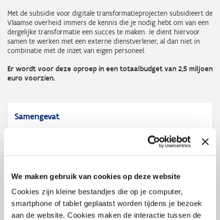
Met de subsidie voor digitale transformatieprojecten subsidieert de
Vlaamse overheid immers de kennis die je nodig hebt om van een
dergelijke transformatie een succes te maken. Je dient hiervoor
samen te werken met een externe dienstverlener, al dan niet in
combinatie met de inzet van eigen personeel.
Er wordt voor deze oproep in een totaalbudget van 2,5 miljoen
euro voorzien.
Samengevat
Voor wie?
kmo’s met een vestiging in Vlaanderen
Voor wat?
kosten van (een) externe dienstverlener(s) en eventuele eigen
We maken gebruik van cookies op deze website
kosten om een digitale transformatie te realiseren
Bedrag
Cookies zijn kleine bestandjes die op je computer,
max. € 50.000 subsidie per kmo
smartphone of tablet geplaatst worden tijdens je bezoek
aan de website. Cookies maken de interactie tussen de