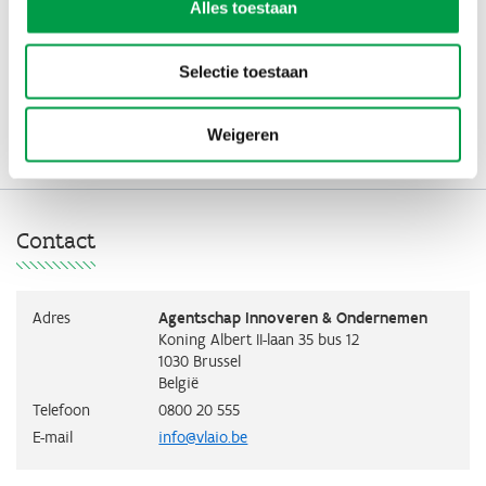
24 JUL 2020
VLAIO lanceert een eerste oproep digitale
Alles toestaan
transformatieprojecten om kmo’s de kans te geven een
digitale transformatie te realiseren.
Selectie toestaan
Weigeren
Alle nieuws
Contact
Adres
Agentschap Innoveren & Ondernemen
Koning Albert II-laan 35 bus 12
1030
Brussel
België
Telefoon
0800 20 555
E-mail
info@vlaio.be