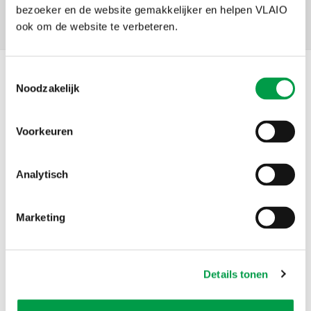
bezoeker en de website gemakkelijker en helpen VLAIO
Facebook
X
LinkedIn
Email
WhatsApp
Share
Delen:
ook om de website te verbeteren.
Toestemmingsselectie
Nieuws
Noodzakelijk
Voorkeuren
Analytisch
Marketing
Vlaanderen helpt kmo's de digitale sprong
Details tonen
maken