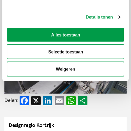
De belangrijkste leerles:
circulariteit begint met bewustwording,
maar groeit pas duurzaam wanneer bedrijven durven ontwerpen,
testen en leren in echte contexten.
Details tonen
Alles toestaan
Selectie toestaan
Weigeren
Facebook
X
LinkedIn
Email
WhatsApp
Share
Delen:
Designregio Kortrijk