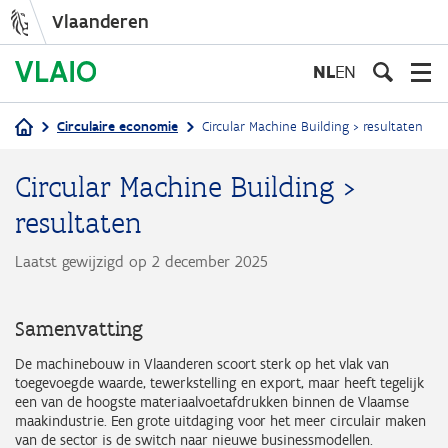
Vlaanderen
Overslaan
en
NL
EN
naar
de
Circulaire economie
Circular Machine Building > resultaten
inhoud
Kruimelpad
gaan
Circular Machine Building >
resultaten
Laatst gewijzigd op 2 december 2025
Samenvatting
De machinebouw in Vlaanderen scoort sterk op het vlak van
toegevoegde waarde, tewerkstelling en export, maar heeft tegelijk
een van de hoogste materiaalvoetafdrukken binnen de Vlaamse
maakindustrie. Een grote uitdaging voor het meer circulair maken
van de sector is de switch naar nieuwe businessmodellen.