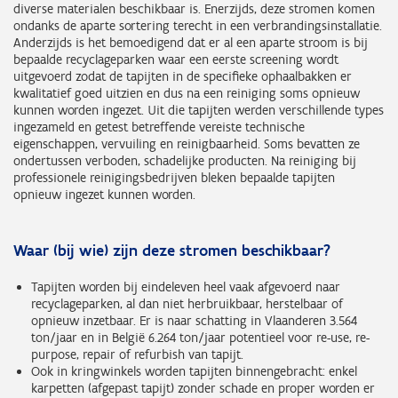
diverse materialen beschikbaar is. Enerzijds, deze stromen komen
ondanks de aparte sortering terecht in een verbrandingsinstallatie.
Anderzijds is het bemoedigend dat er al een aparte stroom is bij
bepaalde recyclageparken waar een eerste screening wordt
uitgevoerd zodat de tapijten in de specifieke ophaalbakken er
kwalitatief goed uitzien en dus na een reiniging soms opnieuw
kunnen worden ingezet. Uit die tapijten werden verschillende types
ingezameld en getest betreffende vereiste technische
eigenschappen, vervuiling en reinigbaarheid. Soms bevatten ze
ondertussen verboden, schadelijke producten. Na reiniging bij
professionele reinigingsbedrijven bleken bepaalde tapijten
opnieuw ingezet kunnen worden.
Waar (bij wie) zijn deze stromen beschikbaar?
Tapijten worden bij eindeleven heel vaak afgevoerd naar
recyclageparken, al dan niet herbruikbaar, herstelbaar of
opnieuw inzetbaar. Er is naar schatting in Vlaanderen 3.564
ton/jaar en in België 6.264 ton/jaar potentieel voor re-use, re-
purpose, repair of refurbish van tapijt.
Ook in kringwinkels worden tapijten binnengebracht: enkel
karpetten (afgepast tapijt) zonder schade en proper worden er