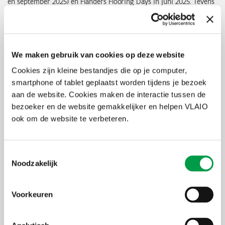
en september 2025) en Flanders Flooring Days in juni 2025. Tevens
wordt de route van beprinten en herverven van end-of-life tapijt
onderzocht.
Actie betreffende designFORrecycling
We maken gebruik van cookies op deze website
Cookies zijn kleine bestandjes die op je computer,
Workshop om te brainstormen over hoe een nieuw tapijt kan
geproduceerd worden rekeninghoudend met
smartphone of tablet geplaatst worden tijdens je bezoek
eindelevenmogelijkheden. Hiertoe werd o.a.een tapijt ontwikkeld
aan de website. Cookies maken de interactie tussen de
dat langs de beide zijden kan worden gebruikt dat werd
bezoeker en de website gemakkelijker en helpen VLAIO
voorgesteld op het WonderFestival in Kortrijk (10/2025).
ook om de website te verbeteren.
Toestemmingsselectie
Noodzakelijk
Voorkeuren