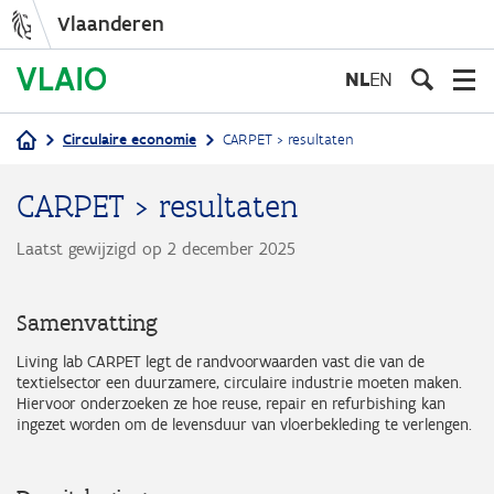
Vlaanderen
Overslaan
en
NL
EN
naar
de
Circulaire economie
CARPET > resultaten
inhoud
Kruimelpad
gaan
CARPET > resultaten
Laatst gewijzigd op 2 december 2025
Samenvatting
Living lab CARPET legt de randvoorwaarden vast die van de
textielsector een duurzamere, circulaire industrie moeten maken.
Hiervoor onderzoeken ze hoe reuse, repair en refurbishing kan
ingezet worden om de levensduur van vloerbekleding te verlengen.