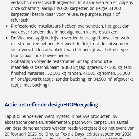
verkocht, de rest wordt afgevoerd. In Vlaanderen zijn er volgens
onze schatting jaarlijks 19.000 karpetten (in België 33.200
karpetten) beschikbaar voor re-use, re-purpose, repair of
refurbish.
Professionele installateurs hebben overschotten, het gaat dan
vaak over randen, dus in het algemeen kleinere stukken.
De Vlaamse tapijtbedrijven werden bevraagd hoeveel en welke
reststromen ze hebben. Het werd duidelijk dat de antwoorden
sterk verschilden afhankelijk van het bedrijf wat betreft type
tapijt, maar ook hoeveelheden.
Globaal zijn volgende reststromen uit tapijtproductie
maandelijks beschikbaar: 16.300 kg tapijtgarens, 47.500 kg semi-
finished materiaal, 52.000 kg randen, 41.000 kg zomen, 36.000
m² onafgewerkt tapijt (zonder backing) en 34.500 m² afgewerkt
tapijt (met backing).
Actie betreffende designFROMrecycling
Tapijt bij eindeleven werd ingezet in nieuwe producten, bv
akoestische panelen, zitelementen, patchwork carpet. Een aantal
van deze demonstrators werden reeds voorgesteld op het event van
20 februari 2025, de Circular Textile Days (edities september 2024