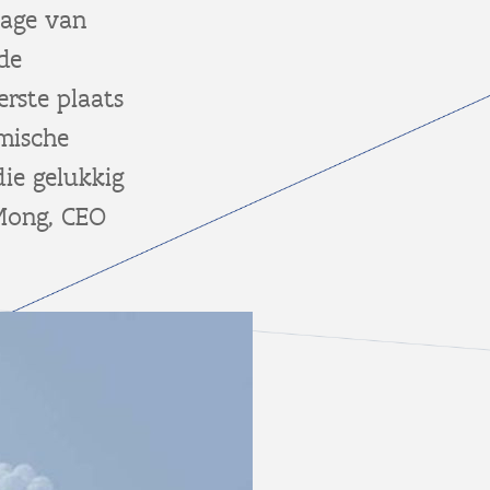
nage van
de
erste plaats
emische
die gelukkig
 Mong, CEO