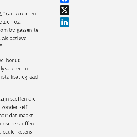
X
, “kan zeolieten
LinkedIn
 zich o.a.
 om bv. gassen te
 als actieve
”
eel benut
alysatoren in
stallisatiegraad
zijn stoffen die
 zonder zelf
baar: dat maakt
emische stoffen
moleculenketens