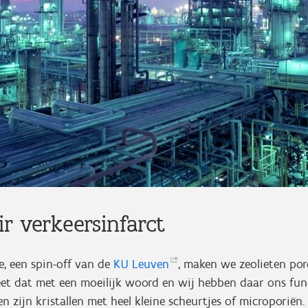
ir verkeersinfarct
re, een spin-off van de
KU
Leuven
, maken we zeolieten por
eet dat met een moeilijk woord en wij hebben daar ons f
n zijn kristallen met heel kleine scheurtjes of microporiën. 