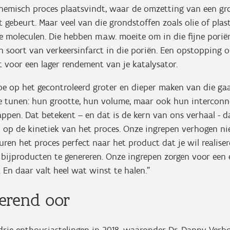
chemisch proces plaatsvindt, waar de omzetting van een gr
t gebeurt. Maar veel van die grondstoffen zoals olie of plas
e moleculen. Die hebben m.a.w. moeite om in die fijne porië
en soort van verkeersinfarct in die poriën. Een opstopping 
t voor een lager rendement van je katalysator.
oe op het gecontroleerd groter en dieper maken van die gaat
te tunen: hun grootte, hun volume, maar ook hun interconne
ppen. Dat betekent – en dat is de kern van ons verhaal - d
n op de kinetiek van het proces. Onze ingrepen verhogen nie
uren het proces perfect naar het product dat je wil realise
ijproducten te genereren. Onze ingrepen zorgen voor een e
 En daar valt heel wat winst te halen.”
terend oor