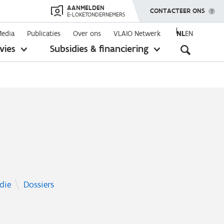
AANMELDEN
TOON MENU
CONTACTEER ONS
E-LOKETONDERNEMERS
Media
Publicaties
Over ons
VLAIO Netwerk
NL
EN
Seconda
vies
Subsidies & financiering
toon
toon
submenu
submenu
navigati
die
Dossiers