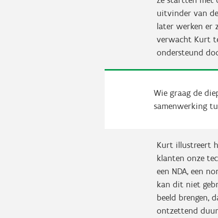
Ze startten met 
uitvinder van de
later werken er 
verwacht Kurt te
ondersteund do
Wie graag de diep
samenwerking tu
Kurt illustreert
klanten onze tec
een NDA, een non
kan dit niet geb
beeld brengen, d
ontzettend duur.