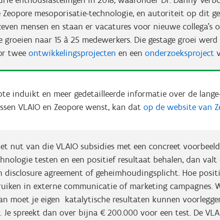
drie enthousiastelingen in 2018, waaronder Dr. Danny Verb
 Zeopore mesoporisatie-technologie, en autoriteit op dit ge
zeven mensen en staan er vacatures voor nieuwe collega’s 
 groeien naar 15 à 25 medewerkers. Die gestage groei werd
or twee
ontwikkelingsprojecten
en een
onderzoeksproject
te induikt en meer gedetailleerde informatie over de lange
ssen VLAIO en Zeopore wenst, kan dat
op de website van 
 het nut van die VLAIO subsidies met een concreet voorbeeld:
hnologie testen en een positief resultaat behalen, dan valt 
 disclosure agreement of geheimhoudingsplicht. Hoe positi
ruiken in externe communicatie of marketing campagnes. Wil
an moet je eigen katalytische resultaten kunnen voorleggen
 Je spreekt dan over bijna € 200.000 voor een test. De VLA