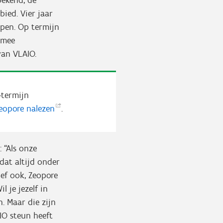
oekend, de
bied. Vier jaar
open. Op termijn
 mee
van VLAIO.
-termijn
Zeopore
nalezen
.
 “Als onze
dat altijd onder
ef ook, Zeopore
 je jezelf in
. Maar die zijn
IO steun heeft