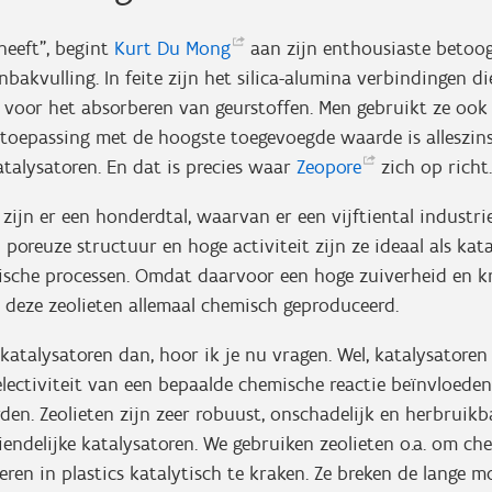
heeft”, begint
Kurt Du
Mong
aan zijn enthousiaste betoog
bakvulling. In feite zijn het silica-alumina verbindingen die
 voor het absorberen van geurstoffen. Men gebruikt ze ook
e toepassing met de hoogste toegevoegde waarde is alleszins
talysatoren. En dat is precies waar
Zeopore
zich op richt.
r zijn er een honderdtal, waarvan er een vijftiental industri
poreuze structuur en hoge activiteit zijn ze ideaal als kat
sche processen. Omdat daarvoor een hoge zuiverheid en kri
 deze zeolieten allemaal chemisch geproduceerd.
katalysatoren dan, hoor ik je nu vragen. Wel, katalysatoren 
electiviteit van een bepaalde chemische reactie beïnvloeden
den. Zeolieten zijn zeer robuust, onschadelijk en herbruik
iendelijke katalysatoren. We gebruiken zeolieten o.a. om ch
meren in plastics katalytisch te kraken. Ze breken de lange 