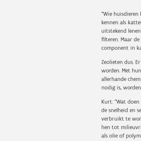
“Wie huisdieren 
kennen als katten
uitstekend lenen
filteren. Maar d
component in ka
Zeolieten dus. E
worden. Met hun 
allerhande chemi
nodig is, worden
Kurt: “Wat doen 
de snelheid en s
verbruikt te wor
hen tot milieuvr
als olie of poly