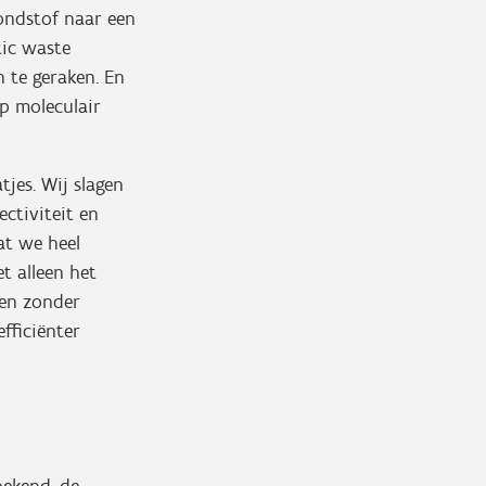
ondstof naar een
tic waste
n te geraken. En
op moleculair
jes. Wij slagen
ctiviteit en
at we heel
t alleen het
ren zonder
fficiënter