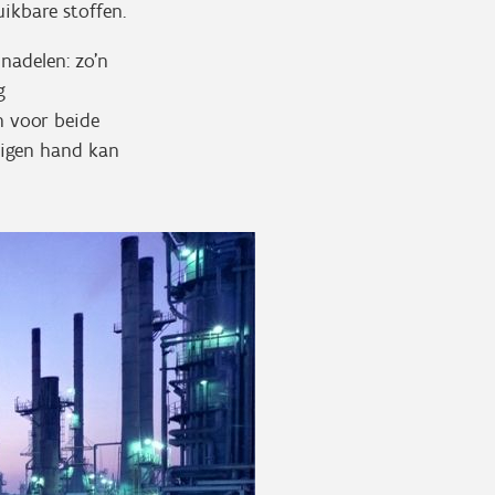
uikbare stoffen.
nadelen: zo’n
g
n voor beide
 eigen hand kan