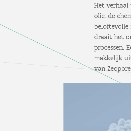
Het verhaal 
olie, de che
beloftevolle
draait het o
processen. E
makkelijk ui
van Zeopore,