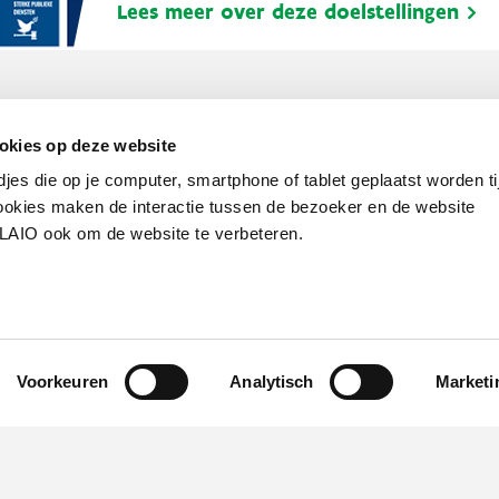
Lees meer over deze doelstellingen
okies op deze website
djes die op je computer, smartphone of tablet geplaatst worden ti
okies maken de interactie tussen de bezoeker en de website
VLAIO ook om de website te verbeteren.
Werken bij VLAIO
Studies
VLAIO-app
V
Communicatieverplichtingen & logo's
Klacht
Voorkeuren
Analytisch
Marketi
van de Vlaamse overheid