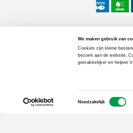
We maken gebruik van co
Cookies zijn kleine bestan
bezoek aan de website. Co
Schrijf je in op
gemakkelijker en helpen 
de nieuwsbrief
Kies welk nieuws je wil
ontvangen in je mailbox
Schrijf je nu in
Toestemmingsselectie
Noodzakelijk
Vlaio.be is een officiële website 
uitgegeven door
VLAIO