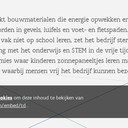
kt bouwmaterialen die energie opwekken en
den in gevels, luifels en voet- en fietspade
 vak niet op school leren, zet het bedrijf ste
g met het onderwijs en STEM in de vrije tij
mies waar kinderen zonnepaneeltjes leren m
 waarbij mensen vrij het bedrijf kunnen bez
okies
om deze inhoud te bekijken van
https://www.youtube.com/embed/td95XyuPjyQ?autoplay=0&start=0&rel=0