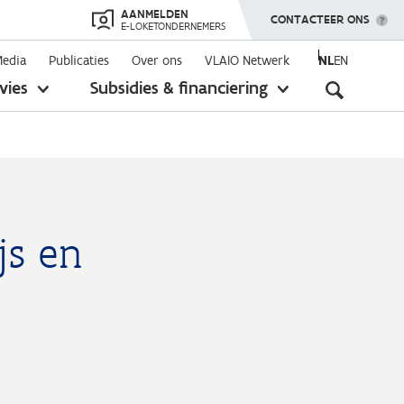
AANMELDEN
TOON MENU
CONTACTEER ONS
E-LOKETONDERNEMERS
Media
Publicaties
Over ons
VLAIO Netwerk
NL
EN
Seconda
vies
Subsidies & financiering
toon
toon
submenu
submenu
navigati
js en