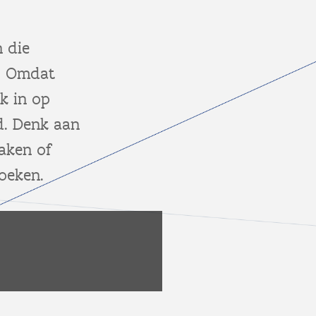
 die
n. Omdat
rk in op
d. Denk aan
aken of
oeken.