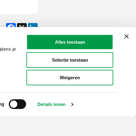
Facebook
X
LinkedIn
Alles toestaan
jdens je
Selectie toestaan
LAIO AWARDS
Contact
Weigeren
en, meldingen & fraudebestrijding
ng
Details tonen