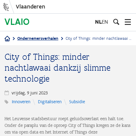
Vlaanderen
Overslaan
en
NL
EN
naar
de
Ondernemersverhalen
City of Things: minder nachtlawaai dankzij slimme technologie
inhoud
Kruimelpad
gaan
City of Things: minder
nachtlawaai dankzij slimme
technologie
vrijdag, 9 juni 2023
Innoveren
Digitaliseren
Subsidie
Het Leuvense stadsbestuur roept geluidsoverlast een halt toe.
Onder de paraplu van de oproep City of Things kregen ze de kans
om via open data en het Internet of Things deze