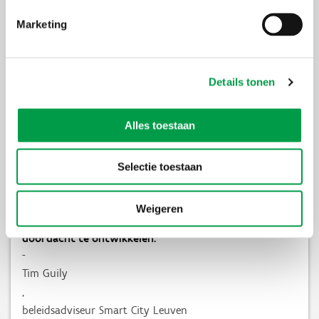
© Stad Leuven
Marketing
Slimme steden en gemeenten dankzij VLAIO
Dankzij de oproep ‘
City of Things
’ kon Leuven buiten hun eigen
Details tonen
ecosysteem ook heel wat externe ondersteuning en expertise
inkopen, zoals een proof of concept (PoC), marktverkenningen en
andere aanbestedingen om expertise in te winnen.
Alles toestaan
Selectie toestaan
Weigeren
Dankzij VLAIO beschikken we nu over een aantal
cruciale bouwstenen om ons smart-city-beleid
doordacht te ontwikkelen.
-
Tim Guily
,
beleidsadviseur Smart City Leuven