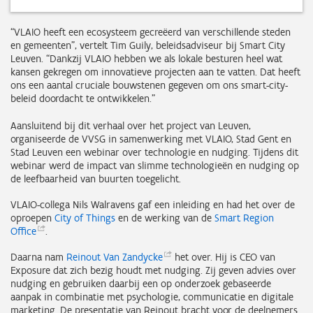
“VLAIO heeft een ecosysteem gecreëerd van verschillende steden
en gemeenten”, vertelt Tim Guily, beleidsadviseur bij Smart City
Leuven. “Dankzij VLAIO hebben we als lokale besturen heel wat
kansen gekregen om innovatieve projecten aan te vatten. Dat heeft
ons een aantal cruciale bouwstenen gegeven om ons smart-city-
beleid doordacht te ontwikkelen.”
Aansluitend bij dit verhaal over het project van Leuven,
organiseerde de VVSG in samenwerking met VLAIO, Stad Gent en
Stad Leuven een webinar over technologie en nudging. Tijdens dit
webinar werd de impact van slimme technologieën en nudging op
de leefbaarheid van buurten toegelicht.
VLAIO-collega Nils Walravens gaf een inleiding en had het over de
oproepen
City of Things
en de werking van de
Smart Region
Office
.
Daarna nam
Reinout Van
Zandycke
het over. Hij is CEO van
Exposure dat zich bezig houdt met nudging. Zij geven advies over
nudging en gebruiken daarbij een op onderzoek gebaseerde
aanpak in combinatie met psychologie, communicatie en digitale
marketing. De presentatie van Reinout bracht voor de deelnemers