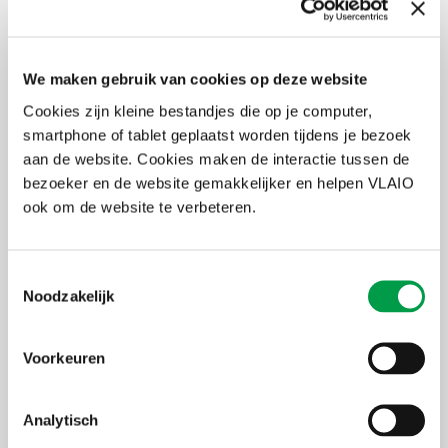
vloerstickers en raamborden werken dus minder goed als
herinnering aan de stilteboodschap. De analyse van het aansturen
van de verlichting toont een licht positief effect, maar helaas
hebben we te weinig data om daar verder uitspraken over te doen,
We maken gebruik van cookies op deze website
bijvoorbeeld of dimmen dan wel intensifiëren beter werkt. Daar is
meer onderzoek voor nodig.”
Cookies zijn kleine bestandjes die op je computer,
smartphone of tablet geplaatst worden tijdens je bezoek
“Eind 2022 is gebleken dat het project opschaalbaar is, want veel
andere doortrekstraten zijn vragende partij. We kijken al uit naar
aan de website. Cookies maken de interactie tussen de
de VLAIO-oproep van 2023”, lacht Bo.
bezoeker en de website gemakkelijker en helpen VLAIO
ook om de website te verbeteren.
Toestemmingsselectie
Noodzakelijk
Voorkeuren
Analytisch