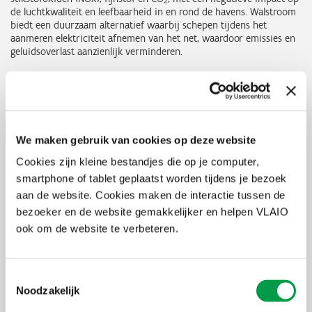
de luchtkwaliteit en leefbaarheid in en rond de havens. Walstroom
biedt een duurzaam alternatief waarbij schepen tijdens het
aanmeren elektriciteit afnemen van het net, waardoor emissies en
geluidsoverlast aanzienlijk verminderen.
Subsidiekader moet investeringen versnellen
De aanleg van walstroominfrastructuur vergt aanzienlijke
investeringen. Met deze subsidieregeling wil de Vlaamse Regering
havenbedrijven en ondernemingen ondersteunen bij de
We maken gebruik van cookies op deze website
omschakeling en de uitrol van walstroom in Vlaamse zeehavens
versnellen.
Cookies zijn kleine bestandjes die op je computer,
smartphone of tablet geplaatst worden tijdens je bezoek
VLAIO lanceert projectoproep na definitieve
aan de website. Cookies maken de interactie tussen de
goedkeuring
bezoeker en de website gemakkelijker en helpen VLAIO
ook om de website te verbeteren.
Het ontwerp van besluit legt het juridisch kader vast voor een
oproepprocedure waarbij investeringen in
walstroominfrastructuur in aanmerking komen voor steun. Na
Toestemmingsselectie
deze principiële goedkeuring wordt het ontwerp voor advies
Noodzakelijk
voorgelegd aan de Raad van State. Na definitieve goedkeuring zal
VLAIO, binnen dit kader, een projectoproep lanceren voor de