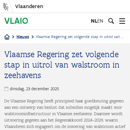
Vlaanderen
Overslaan
en
NL
EN
naar
de
Nieuws
Vlaamse Regering zet volgende stap in uitrol van walstroom in zeehavens
inhoud
Kruimelpad
gaan
Vlaamse Regering zet volgende
stap in uitrol van walstroom in
zeehavens
dinsdag, 23 december 2025
De Vlaamse Regering heeft principieel haar goedkeuring gegeven
aan een ontwerp van besluit dat subsidies mogelijk maakt voor
walstroominfrastructuur in Vlaamse zeehavens. Daarmee wordt
uitvoering gegeven aan het Regeerakkoord 2024–2029, waarin
Vlaanderen zich engageert om de invoering van walstroom actief