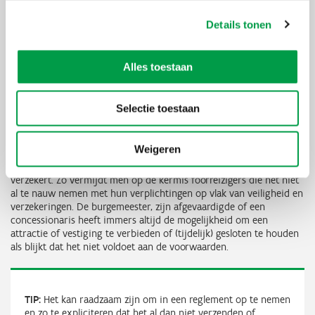
TIP:
Vermeld in een reglement of een beslissing tot
toewijzen van een standplaats nog eens expliciet dat een
Details tonen
standplaats telkens pas ingenomen kan worden als de
foorreiziger met alle stukken op dat moment in orde is.
Eventueel kan in een reglement ook een sanctie voorzien
Alles toestaan
worden voor een uitbater die toch een standplaats inneemt
zonder de correcte en actuele stukken in zijn bezit te
hebben.
Selectie toestaan
Weigeren
Ongeacht de gekozen werkwijze, is het vooral belangrijk dat de
gemeente een systeem installeert dat regelmatige controles
verzekert. Zo vermijdt men op de kermis foorreizigers die het niet
al te nauw nemen met hun verplichtingen op vlak van veiligheid en
verzekeringen. De burgemeester, zijn afgevaardigde of een
concessionaris heeft immers altijd de mogelijkheid om een
attractie of vestiging te verbieden of (tijdelijk) gesloten te houden
als blijkt dat het niet voldoet aan de voorwaarden.
TIP:
Het kan raadzaam zijn om in een reglement op te nemen
en zo te expliciteren dat het al dan niet verzenden of