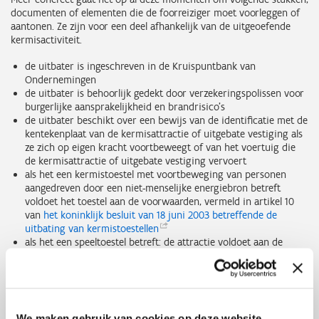
documenten of elementen die de foorreiziger moet voorleggen of
aantonen. Ze zijn voor een deel afhankelijk van de uitgeoefende
kermisactiviteit.
de uitbater is ingeschreven in de Kruispuntbank van
Ondernemingen
de uitbater is behoorlijk gedekt door verzekeringspolissen voor
burgerlijke aansprakelijkheid en brandrisico's
de uitbater beschikt over een bewijs van de identificatie met de
kentekenplaat van de kermisattractie of uitgebate vestiging als
ze zich op eigen kracht voortbeweegt of van het voertuig die
de kermisattractie of uitgebate vestiging vervoert
als het een kermistoestel met voortbeweging van personen
aangedreven door een niet-menselijke energiebron betreft
voldoet het toestel aan de voorwaarden, vermeld in artikel 10
van
het koninklijk besluit van 18 juni 2003 betreffende de
uitbating van
kermistoestellen
als het een speeltoestel betreft: de attractie voldoet aan de
voorwaarden, vermeld in artikel 9 van
het koninklijk besluit van
28 maart 2001 betreffende de uitbating van
speelterreinen
de vestiging van kermisgastronomie en de personen die er
werken voldoen aan de reglementaire voorwaarden voor de
volksgezondheid (zie de regelgeving van het FAVV)
We maken gebruik van cookies op deze website