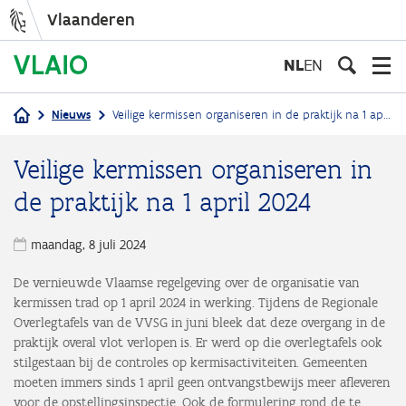
Vlaanderen
Overslaan
en
NL
EN
naar
de
Nieuws
Veilige kermissen organiseren in de praktijk na 1 april 2024
inhoud
Kruimelpad
gaan
Veilige kermissen organiseren in
de praktijk na 1 april 2024
maandag, 8 juli 2024
De vernieuwde Vlaamse regelgeving over de organisatie van
kermissen trad op 1 april 2024 in werking. Tijdens de Regionale
Overlegtafels van de VVSG in juni bleek dat deze overgang in de
praktijk overal vlot verlopen is. Er werd op die overlegtafels ook
stilgestaan bij de controles op kermisactiviteiten. Gemeenten
moeten immers sinds 1 april geen ontvangstbewijs meer afleveren
voor de opstellingsinspectie. Ook de formulering rond de te