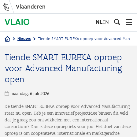
Vlaanderen
Overslaan
en
NL
EN
naar
de
Nieuws
Tiende SMART EUREKA oproep voor Advanced Manufacturing open
inhoud
Kruimelpad
gaan
Tiende SMART EUREKA oproep
voor Advanced Manufacturing
open
maandag, 6 juli 2026
De tiende SMART EUREKA oproep voor Advanced Manufacturing
staat nu open. Heb je een innovatief projectidee binnen dit veld
dat je graag zou ontwikkelen met een internationaal
consortium? Dan is deze oproep iets voor jou. Het doel van deze
oproep is om coöperatieve, internationale en marktgerichte