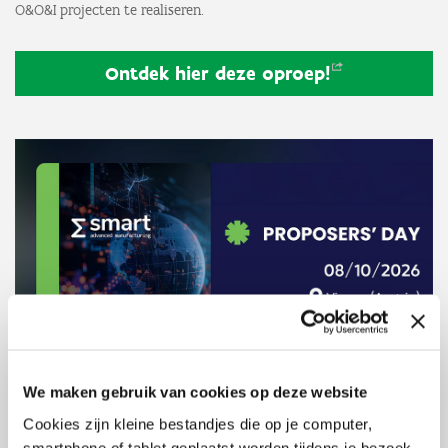
O&O&I projecten te realiseren.
Ontdek hier deze
oproep!
We maken gebruik van cookies op deze website
De deadline voor de indiening van het
Cookies zijn kleine bestandjes die op je computer,
volledig projectvoorstel bij het SMART
smartphone of tablet geplaatst worden tijdens je bezoek