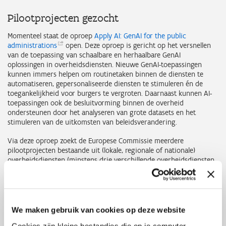
Pilootprojecten gezocht
Momenteel staat de oproep
Apply AI: GenAI for the public
administrations
open. Deze oproep is gericht op het versnellen
van de toepassing van schaalbare en herhaalbare GenAI
oplossingen in overheidsdiensten. Nieuwe GenAI-toepassingen
kunnen immers helpen om routinetaken binnen de diensten te
automatiseren, gepersonaliseerde diensten te stimuleren én de
toegankelijkheid voor burgers te vergroten. Daarnaast kunnen AI-
toepassingen ook de besluitvorming binnen de overheid
ondersteunen door het analyseren van grote datasets en het
stimuleren van de uitkomsten van beleidsverandering.
Via deze oproep zoekt de Europese Commissie meerdere
pilootprojecten bestaande uit (lokale, regionale of nationale)
overheidsdiensten (minstens drie verschillende overheidsdiensten
van minstens twee verschillende landen) in samenwerking met
onderzoeksinstellingen, systeemintegratoren voor de technische
implementatie en eventueel maatschappelijke organisaties om
burgers te betrekken.
We maken gebruik van cookies op deze website
De oproep staat open tot 2 september 2025.
Cookies zijn kleine bestandjes die op je computer,