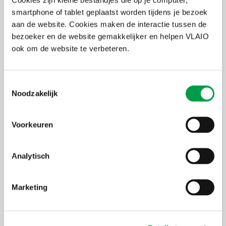
Binnen een dergelijk pilootproject kunnen de partners met
smartphone of tablet geplaatst worden tijdens je bezoek
ondersteuning van 50% EU financiering AI-oplossingen gezamenlijk
aan de website. Cookies maken de interactie tussen de
(verder) ontwikkelen en aankopen.
bezoeker en de website gemakkelijker en helpen VLAIO
ook om de website te verbeteren.
Geïnteresseerd?
Toestemmingsselectie
NCP
Flanders
, het contactpunt voor in Vlaanderen
Noodzakelijk
gevestigde spelers, kan helpen bij het aftoetsen van
projectideeën, antwoorden op open vragen en contact
leggen met andere spelers in binnen- en buitenland die
Voorkeuren
momenteel consortia vormen om op deze oproep te
antwoorden.
NCP contactpersoon voor het Digital Europe programma:
Analytisch
Marie
Timmermann
Marketing