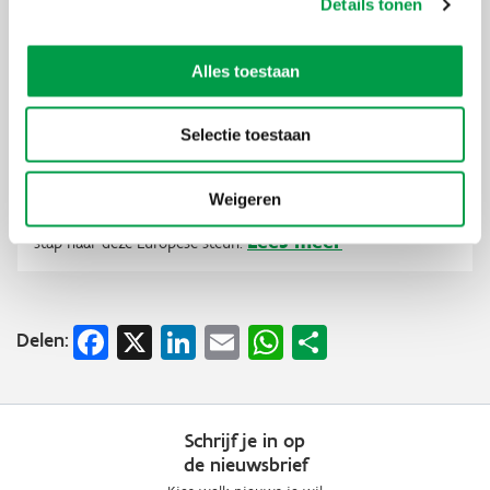
Details tonen
Alles toestaan
Europese subsidies voor onderzoek, innovatie en
Selectie toestaan
digitalisering? NCP Flanders helpt je op weg!
Ga voor slimme en duurzame projecten met Horizon Europe
Weigeren
of Digital Europe. NCP Flanders loodst je gemeente door elke
Lees meer
stap naar deze Europese steun.
Facebook
X
LinkedIn
Email
WhatsApp
Share
Delen:
Schrijf je in op
de nieuwsbrief