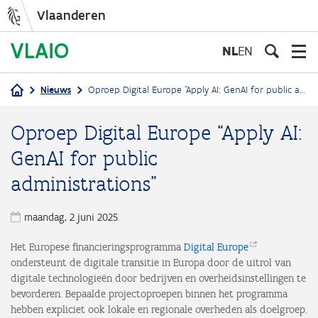
Vlaanderen
Overslaan
en
NL
EN
naar
de
Nieuws
Oproep Digital Europe “Apply AI: GenAI for public administrations"
inhoud
Kruimelpad
gaan
Oproep Digital Europe “Apply AI:
GenAI for public
administrations"
maandag, 2 juni 2025
Het Europese financieringsprogramma
Digital
Europe
ondersteunt de digitale transitie in Europa door de uitrol van
digitale technologieën door bedrijven en overheidsinstellingen te
bevorderen. Bepaalde projectoproepen binnen het programma
hebben expliciet ook lokale en regionale overheden als doelgroep.