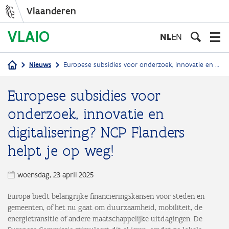
Vlaanderen
Overslaan
en
NL
EN
naar
de
Nieuws
Europese subsidies voor onderzoek, innovatie en digitalisering? NCP Flanders helpt je op weg!
inhoud
Kruimelpad
gaan
Europese subsidies voor
onderzoek, innovatie en
digitalisering? NCP Flanders
helpt je op weg!
woensdag, 23 april 2025
Europa biedt belangrijke financieringskansen voor steden en
gemeenten, of het nu gaat om duurzaamheid, mobiliteit, de
energietransitie of andere maatschappelijke uitdagingen. De