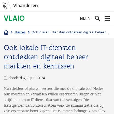
Vlaanderen
Overslaan
en
NL
EN
naar
de
Nieuws
Ook lokale IT-diensten ontdekken digitaal beheer markten en kermissen
inhoud
Kruimelpad
gaan
Ook lokale IT-diensten
ontdekken digitaal beheer
markten en kermissen
donderdag, 6 juni 2024
Marktleiders of plaatsmeesters die met de digitale tool Merke
hun markten en kermissen willen organiseren, slagen er niet
altijd in om hun IT-dienst daarvan te overtuigen. Die
laatstgenoemden onderschatten vaak de administratie die bij
zo’n organisatie komt kijken. Het is immers belangrijk om alles