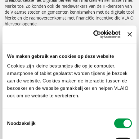
breakout-sessie het digitaal beheer van markten en kermissen met
Merke toe. Zo konden ook de medewerkers van de IT-diensten van
de Vlaamse steden en gemeenten kennismaken met de digitale tool
Merke en de raamovereenkomst met financiële incentive die VLAIO
hiervoor opende.
Raamovereenkomst met financiële incentive
Merke van dienstverlener Mentoring Systems laat je toe om de
organisatie van markten en kermissen volledig te digitaliseren. De
We maken gebruik van cookies op deze website
tool brengt onder andere alle aanvragen van standhouders op één
Cookies zijn kleine bestandjes die op je computer,
plaats bij elkaar. Ook de attesten over veiligheid, voeding en
andere wettelijke criteria kan een ambulante handelaar of
smartphone of tablet geplaatst worden tijdens je bezoek
foorreiziger in de tool opladen. Zo win je tijd in de organisatie van
aan de website. Cookies maken de interactie tussen de
ambulante en kermisactiviteiten.
bezoeker en de website gemakkelijker en helpen VLAIO
Tot eind 2026 kan jouw gemeente gebruikmaken van een
ook om de website te verbeteren.
raamovereenkomst om eenvoudiger en goedkoper op deze tool
aan te sluiten. Sluit jouw gemeente via deze weg een abonnement
van minimaal vier jaar af? Dan geniet je - tot uitputting van het
Toestemmingsselectie
budget - ook van een eenmalige financiële tussenkomst van VLAIO.
Noodzakelijk
Al 17 gemeenten maken er gebruik van