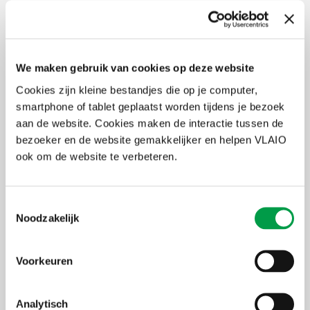
in steunzones
Ondernemingen die investeren in een afgebakende steunzone
kunnen een vrijstelling van 25% van de doorstorting van
bedrijfsvoorheffing bekomen, gedurende twee jaar per extra
arbeidsplaats die als gevolg van deze investering werd
We maken gebruik van cookies op deze website
gecreëerd en die gedurende een aantal jaren behouden blijft.
Cookies zijn kleine bestandjes die op je computer,
Vlaanderen heeft steunzones afgebakend rond Lanaken,
smartphone of tablet geplaatst worden tijdens je bezoek
Lees
Turnhout-Beerse, Machelen-Vilvoorde en Wielsbeke.
aan de website. Cookies maken de interactie tussen de
meer
bezoeker en de website gemakkelijker en helpen VLAIO
Een steunmaatregel van FOD Financiën
ook om de website te verbeteren.
Toestemmingsselectie
Wat betekent dit voor de regio Zaventem-
Noodzakelijk
Vilvoorde?
Door de erkenning kan de gehele provincie Vlaams-Brabant nu ook
Voorkeuren
gebruik maken van deze steunmaatregel, alsook quasi de gehele
provincie Antwerpen en de oostkant van de provincie Oost-
Vlaanderen. De maatregel geldt echter wel
enkel voor bedrijven
Analytisch
die investeren op een bedrijventerrein, bedrijvencentrum,