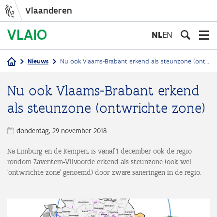
Vlaanderen
Overslaan
en
NL
EN
naar
de
Nieuws
Nu ook Vlaams-Brabant erkend als steunzone (ontwrichte zone)
inhoud
Kruimelpad
gaan
Nu ook Vlaams-Brabant erkend
als steunzone (ontwrichte zone)
donderdag, 29 november 2018
Na Limburg en de Kempen, is vanaf 1 december ook de regio
rondom Zaventem-Vilvoorde erkend als steunzone (ook wel
'ontwrichte zone' genoemd) door zware saneringen in de regio.