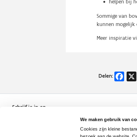
helpen bij h
Sommige van bove
kunnen mogelijk 
Meer inspiratie v
Fa
Delen:
Schrijf je in op
de nieuwsbrief
We maken gebruik van co
Kies welk nieuws je wil
ontvangen in je mailbox
Cookies zijn kleine bestan
bezoek aan de website. Co