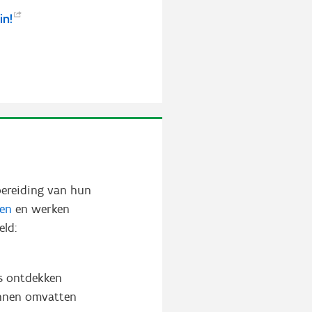
r
in!
bereiding van hun
ren
en werken
eld:
rs ontdekken
unnen omvatten