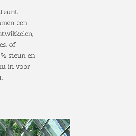
steunt
samen een
ntwikkelen,
s, of
80% steun en
nu in voor
u.