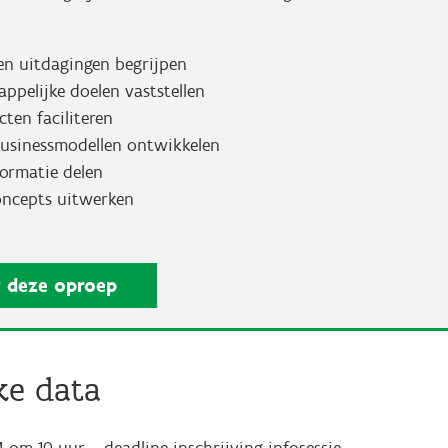
en uitdagingen begrijpen
ppelijke doelen vaststellen
cten faciliteren
 businessmodellen ontwikkelen
formatie delen
oncepts uitwerken
r deze oproep
ke data