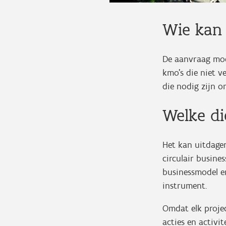
Wie kan
De aanvraag mo
kmo's die niet 
die nodig zijn o
Welke d
Het kan uitdage
circulair busine
businessmodel e
instrument.
Omdat elk projec
acties en activi