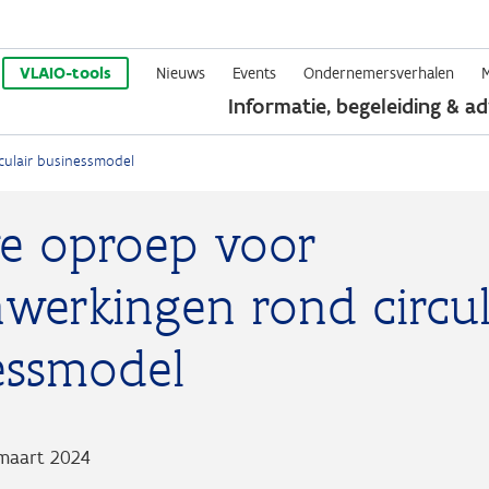
Overslaan
en
VLAIO-tools
Nieuws
Events
Ondernemersverhalen
Informatie, begeleiding & ad
naar
de
culair businessmodel
inhoud
gaan
e oproep voor
werkingen rond circul
essmodel
maart 2024