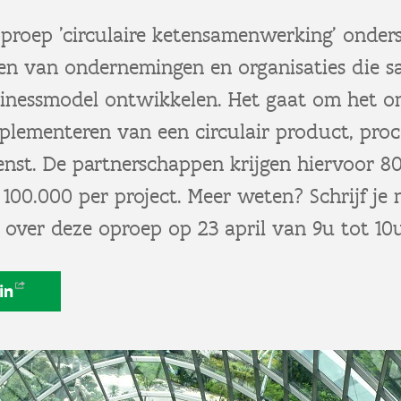
proep 'circulaire ketensamenwerking' onder
ten van ondernemingen en organisaties die 
usinessmodel ontwikkelen. Het gaat om het o
plementeren van een circulair product, proce
ienst. De partnerschappen krijgen hiervoor 
00.000 per project. Meer weten? Schrijf je 
e over deze oproep op 23 april van 9u tot 10
in