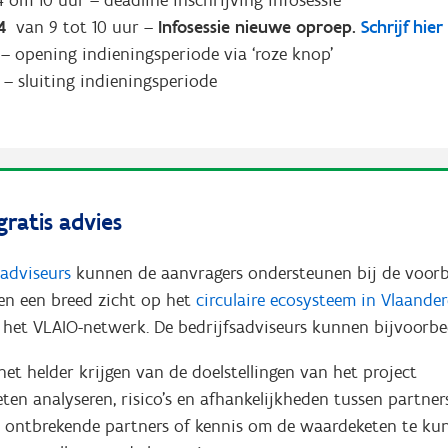
4 om 10 uur – deadline inschrijving infosessie
4
van 9 tot 10 uur –
Infosessie nieuwe oproep.
Schrijf hie
 – opening indieningsperiode via ‘roze knop’
 – sluiting indieningsperiode
gratis advies
sadviseurs
kunnen de aanvragers ondersteunen bij de voor
ben een breed zicht op het
circulaire ecosysteem in Vlaande
et VLAIO-netwerk. De bedrijfsadviseurs kunnen bijvoorbe
et helder krijgen van de doelstellingen van het project
ten analyseren, risico’s en afhankelijkheden tussen partne
 ontbrekende partners of kennis om de waardeketen te k