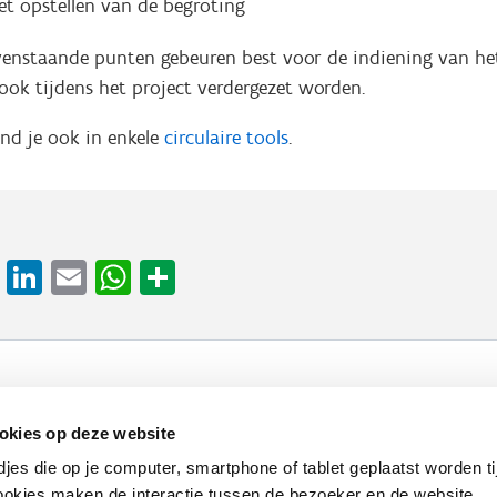
et opstellen van de begroting
nstaande punten gebeuren best voor de indiening van het
ook tijdens het project verdergezet worden.
ind je ook in enkele
circulaire tools
.
cebook
X
LinkedIn
Email
WhatsApp
Share
Werken bij VLAIO
Studies
VLAIO-app
V
okies op deze website
djes die op je computer, smartphone of tablet geplaatst worden ti
Communicatieverplichtingen & logo's
Klacht
okies maken de interactie tussen de bezoeker en de website