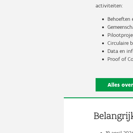
activiteiten:
Behoeften 
Gemeenscha
Pilootproje
Circulaire
Data en in
Proof of C
Alles ove
Belangrij