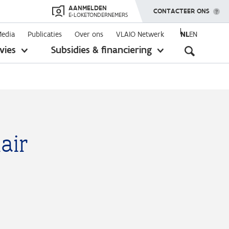
AANMELDEN
TOON MENU
CONTACTEER ONS
E-LOKETONDERNEMERS
Media
Publicaties
Over ons
VLAIO Netwerk
NL
EN
Seconda
vies
Subsidies & financiering
toon
toon
submenu
submenu
navigati
air