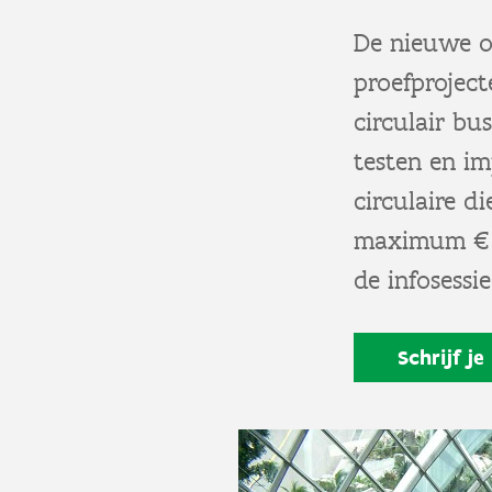
De nieuwe o
proefprojec
circulair b
testen en im
circulaire d
maximum € 1
de infosessi
Schrijf je