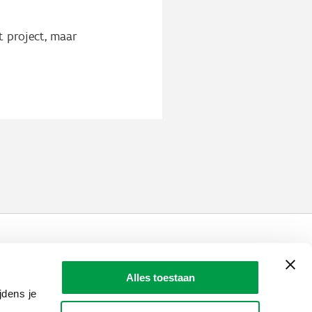
 project, maar
LAIO AWARDS
Contact
Alles toestaan
jdens je
en, meldingen & fraudebestrijding