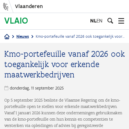
Vlaanderen
Overslaan
en
NL
EN
naar
de
Nieuws
Kmo-portefeuille vanaf 2026 ook toegankelijk voor erkende maatwerkbedrijven
inhoud
Kruimelpad
gaan
Kmo-portefeuille vanaf 2026 ook
toegankelijk voor erkende
maatwerkbedrijven
donderdag, 11 september 2025
Op 5 september 2025 besliste de Vlaamse Regering om de kmo-
portefeuille open te stellen voor erkende maatwerkbedrijven.
Vanaf 1 januari 2026 kunnen deze ondernemingen gebruikmaken
van de kmo-portefeuille om hun kennis en competenties te
versterken via opleidingen of advies bij geregistreerde