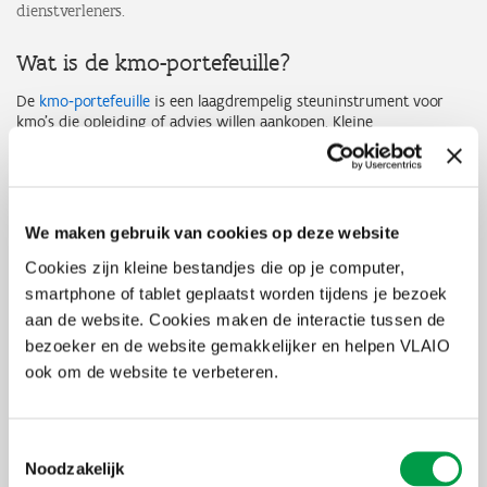
dienstverleners.
Wat is de kmo-portefeuille?
De
kmo‐portefeuille
is een laagdrempelig steuninstrument voor
kmo’s die opleiding of advies willen aankopen. Kleine
ondernemingen genieten 30% steun, een middelgrote
onderneming 20% steun. Het maximale steunplafond per jaar is
€ 7.500 steun.
In 2024 diende bijna 55.000 ondernemingen meer dan 125.000
We maken gebruik van cookies op deze website
aanvragen in voor de kmo-portefeuille.
Cookies zijn kleine bestandjes die op je computer,
Wat zijn erkende maatwerkbedrijven?
smartphone of tablet geplaatst worden tijdens je bezoek
aan de website. Cookies maken de interactie tussen de
Maatwerkbedrijven zijn ondernemingen die zich specifiek inzetten
bezoeker en de website gemakkelijker en helpen VLAIO
om doelgroepwerknemers – mensen met een afstand tot de
ook om de website te verbeteren.
arbeidsmarkt – te laten deelnemen aan het werkproces. Om hun
kerntaak goed te kunnen uitvoeren en een inclusieve
werkomgeving te bieden, krijgen maatwerkbedrijven extra
ondersteuning. Die steun kan onder meer gebruikt worden voor
Toestemmingsselectie
begeleiding van werknemers en aanpassingen aan de
Noodzakelijk
infrastructuur. Alle informatie over de erkenning als