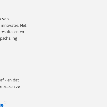
n van
 innovatie. Met
resultaten en
pschaling
af - en dat
orbraken ze
ie