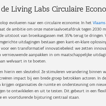
 de Living Labs Circulaire Econ
olop evolueren naar een circulaire economie. In het
Vlaams
aat de ambitie om onze materiaalvoetafdruk tegen 2030 m
de uitstoot van broeikasgassen met 35% terug te dringen. 
emgerichte uitdagingen bestaan geen kant-en-klare oplossi
 voor een transformatief innovatiebeleid: we zetten innov
n vernieuwende aanpakken in om maatschappelijke uitdagi
an welvaart in te boeten.
n hierin een sleutelrol. Ze stimuleren verandering binnen 
reëren impact bij een brede groep betrokken actoren. In d
 krijgen organisaties de ruimte en ondersteuning om nieu
en te ontwikkelen en uit te testen. Dit gebeurt in een flexi
e en voortdurende bijsturing centraal staan.