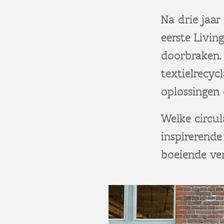
Na drie jaa
eerste Livin
doorbraken. 
textielrecyc
oplossingen
Welke circul
inspirerende
boeiende ver