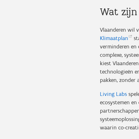
Wat zijn
Vlaanderen wil v
Klimaatplan
st
verminderen en 
complexe, syste
kiest Vlaanderen
technologieën e
pakken, zonder a
Living Labs
spele
ecosystemen en c
partnerschappen
systeemoplossing
waarin co-creati