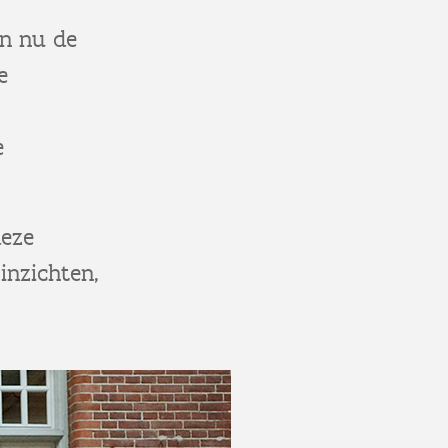
en nu de
e
e
deze
inzichten,