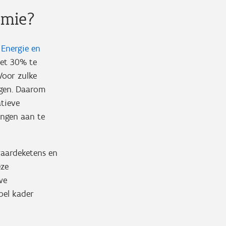
omie?
 Energie en
et 30% te
Voor zulke
ngen. Daarom
atieve
ngen aan te
waardeketens en
eze
we
bel kader