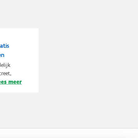
atis
en
elijk
reet,
ees meer