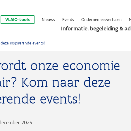
Overslaan
en
VLAIO-tools
Nieuws
Events
Ondernemersverhalen
Informatie, begeleiding & ad
naar
de
deze inspirerende events!
inhoud
gaan
ordt onze economie
lair? Kom naar deze
erende events!
december 2025