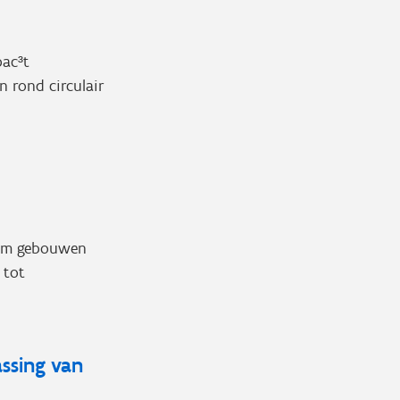
pac³t
n rond circulair
om gebouwen
 tot
ssing van