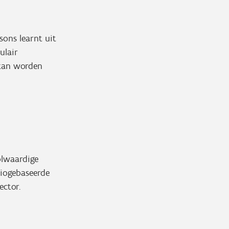
sons learnt uit
ulair
 kan worden
olwaardige
biogebaseerde
ector.