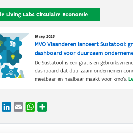
le Living Labs Circulaire Economie
16 sep 2025
MVO Vlaanderen lanceert Sustatool: gr
dashboard voor duurzaam ondernem
De Sustatool is een gratis en gebruiksvriend
dashboard dat duurzaam ondernemen conc
L
meetbaar en haalbaar maakt voor kmo’s.
cebook
X
LinkedIn
Email
WhatsApp
Share