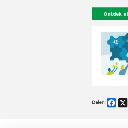
Ontdek al
Fa
Delen: