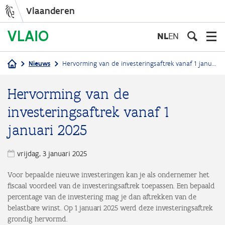
Vlaanderen
Overslaan
en
NL
EN
naar
de
Nieuws
Hervorming van de investeringsaftrek vanaf 1 januari 2025
inhoud
Kruimelpad
gaan
Hervorming van de
investeringsaftrek vanaf 1
januari 2025
vrijdag, 3 januari 2025
Voor bepaalde nieuwe investeringen kan je als ondernemer het
fiscaal voordeel van de investeringsaftrek toepassen. Een bepaald
percentage van de investering mag je dan aftrekken van de
belastbare winst. Op 1 januari 2025 werd deze investeringsaftrek
grondig hervormd.