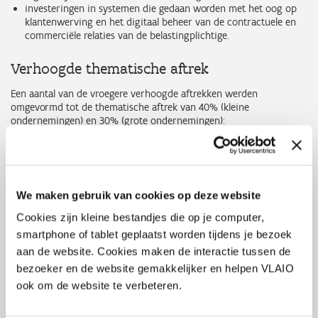
investeringen in systemen die gedaan worden met het oog op
klantenwerving en het digitaal beheer van de contractuele en
commerciële relaties van de belastingplichtige.
Verhoogde thematische aftrek
Een aantal van de vroegere verhoogde aftrekken werden
omgevormd tot de thematische aftrek van 40% (kleine
ondernemingen) en 30% (grote ondernemingen):
investeringen in efficiënt energieverbruik en hernieuwbare
energie (zoals zonnepanelen);
investeringen in koolstofemissievrij vervoer (zoals bepaalde
fietsen en fietsinfrastructuur; emissievrije vrachtwagens en
We maken gebruik van cookies op deze website
laadinfrastructuur met betrekking tot vrachtwagens,
autobussen en schepen);
Cookies zijn kleine bestandjes die op je computer,
milieuvriendelijke investeringen (zoals de vervanging van
smartphone of tablet geplaatst worden tijdens je bezoek
bepaalde verhardingen, bepaalde waterwerende constructies,
aan de website. Cookies maken de interactie tussen de
recycling apparatuur);
ondersteunende digitale investeringen (namelijk investeringen
bezoeker en de website gemakkelijker en helpen VLAIO
die verwant zijn aan de drie voormelde
ook om de website te verbeteren.
investeringscategorieën).